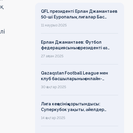
ық
QFL президенті Ерлан Джамантаев
50-ші Еуропалық лигалар Бас
ассамблеясына қатысты
11 наурыз 2025
лі
Ерлан Джамантаев: Футбол
федерациясының президенті өз
есімін қадірлейтінін айтқан еді,
27 ақпан 2025
алайда оның сөзі түкке тұрмайды!
Qazaqstan Football League мен
клуб басшыларының онлайн-
конференциясының қорытындысы
30 қаңтар 2025
бойынша баспасөз-релизі
Лига кеңесінің қорытындысы:
Суперкубок уақыты, әйелдер
футболының дамуы, легионерлерге
14 қаңтар 2025
лимит