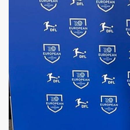
OLIMPBET
1XBET
OLIMPBET
ЕКІНШІ
OLIMPBET
ӘЙЕЛДЕР
ӘЙЕЛДЕР
1ХВЕТ
Басшылық
ПРЕМЬЕР-
БІРІНШІ
КУБОК
ЛИГА
СУПЕРКУБОК
ЛИГАСЫ
КУБОГЫ
ЛИГА
ЛИГА
ЛИГА
КУБОГЫ
Жаңалықтар
Жаңалықтар
Жаңалықтар
Жаңалықтар
Жаңалықтар
Жаңалықтар
Жаңалықтар
Жаңалықтар
Күнтізбе
Күнтізбе
Күнтізбе
Күнтізбе
Күнтізбе
Күнтізбе
Күнтізбе
Күнтізбе
Турнир
Турнир
Турнир
Турнир
Турнир
Турнир
Турнир
кестесі
кестесі
кестесі
кестесі
кестесі
Турнир
кестесі
кестесі
кестесі
Клубтар
Клубтар
Клубтар
Клубтар
Клубтар