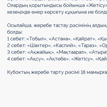
Олардың қорытындысы бойынша «Жетісу»
кезеңінде өнер көрсету құқығына ие болд
Осылайша, жеребе тастау рәсімінің алдынд
болды:
1 себет: «Тобыл», «Астана», «Қайрат», «Қ
2 себет: «Шахтер», «Каспий», «Тараз», «О
3 себет: «Ақжайық», «Мақтаарал», «Атыра
4 себет: «Ақсу», «Ақтөбе», «Жетісу», «Қай
Кубоктың жеребе тарту рәсімі 18 мамырға