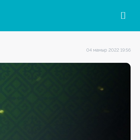
04 мамыр 2022 19:56