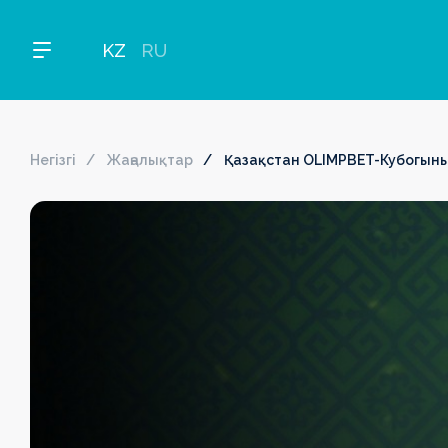
KZ
RU
Негізгі
Жаңалықтар
Қазақстан OLIMPBET-Кубогының