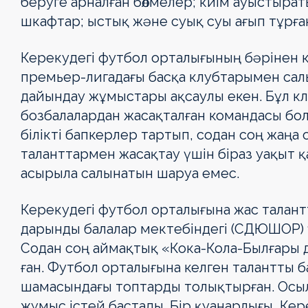
беруге арналған бөлмелер; киім ауыстырат
шкафтар; ыстық және суық суы ағып тұрған,
Керекудегі футбол орталығының бәрі­нен 
премьер-лигадағы басқа клуб­та­рымен са
дайындау жұмыстары ақсаулы екен. Бұл к
бозбалалардан жасақтал­ған командасы бол
білікті бапкерлер тартып, содан соң жаңа
таланттармен жасақтау үшін біраз уақыт қа
асырыла салынатын шаруа емес.
Керекудегі футбол орталығына жас талант­т
дарынды балалар мек­те­біндегі (СДЮШОР) 
Содан соң ай­мақ­тық «Кока-Кола-Былғары д
ған. Футбол орталығына келген талант­ты б
шамасындағы топтарды толық­тырған. Осы
жұмыс істей бас­тады. Бір қуанарлығы, Ке