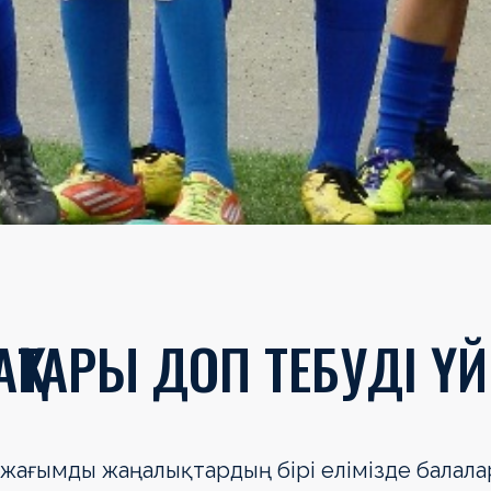
АҚТАРЫ ДОП ТЕБУДІ Ү
 жағымды жаңалықтардың бірі елімізде балала