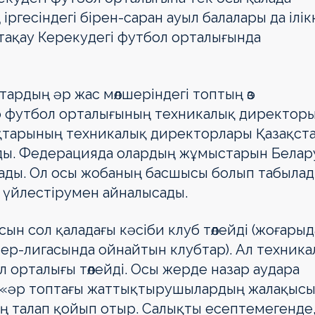
ргесін­дегі бірен-саран ауыл балалары да ілік
ге тақау Керекудегі футбол орталығында
ардың әр жас мөлшеріндегі топтың өз
 футбол орталығының техни­ка­лық директор
ықтарының техни­калық директорлары Қазақст
ды. Федерацияда олардың жұмыстарын Бела­р
ады. Ол осы жобаның басшысы болып табылад
 үйлестірумен айналысады.
 сол қаладағы кәсіби клуб төлейді (жоғарыд
р-лигасында ойнай­тын клубтар). Ал техника
орталығы төлейді. Осы жерде назар ауда­ра
сы «әр топтағы жаттықтырушылардың жалақыс
аң талап қойып отыр. Салықты есептемегенде