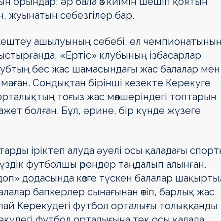
ын орындар; әр бала өз киімін шешіп қоятын
 жуы­на­тын себезгілер бар.
кештеу ашылуының себебі, ел чем­пио­на­тыны
лыстырғанда, «Ертіс» клубының ізбасарлар
лубтың бес жас шамасындағы жас балалар мен
маған. Сондықтан бірінші кезекте Керекуге
 орталықтың тоғыз жас мөлшеріндегі топтарын
жет болған. Бұл, әрине, бір күнде жүзеге
арды іріктеп алуда әуелі осы қала­да­ғы спорт
үздік футболшы өрен­дер таңдалып алынған.
оп» дода­сында көзге түскен балалар шақыр­ты
алалар бапкерлер сынағынан өтіп, бар­лық жас
лай Керекудегі футбол орталығы толыққанды
рекудегі футбол орталығына тек осы қалада