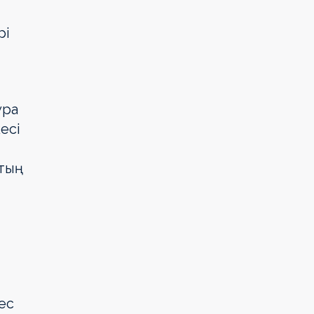
рі
ура
есі
ттың
ес