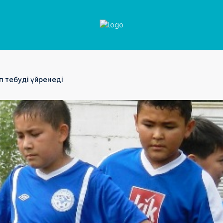
 тебуді үйренеді