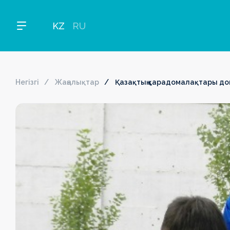
KZ
RU
Негізгі
Жаңалықтар
Қазақтың қарадомалақтары доп