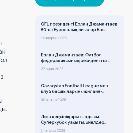
QFL президенті Ерлан Джамантаев
50-ші Еуропалық лигалар Бас
ассамблеясына қатысты
11 наурыз 2025
н
ан
Ерлан Джамантаев: Футбол
бол
федерациясының президенті өз
есімін қадірлейтінін айтқан еді,
27 ақпан 2025
алайда оның сөзі түкке тұрмайды!
ыз
Qazaqstan Football League мен
клуб басшыларының онлайн-
конференциясының қорытындысы
ы
30 қаңтар 2025
бойынша баспасөз-релизі
ды.
Лига кеңесінің қорытындысы:
Суперкубок уақыты, әйелдер
футболының дамуы, легионерлерге
14 қаңтар 2025