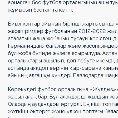
арналған бес футбол орталығының ашылуы б
жұмысын бастап та кетті.
Биыл қаңтар айының бірінші жар­ты­сын­да
жасөспірімдер футболының 2012-2022 жыл
аталатын жаңа жобаның тұсауы кесілген-ді
Гер­маниядағы балалар және жасөс­пі­рім­д
бұл жоба бүгінде жүзеге асы­ры­луда. Аста
орталықтары ашы­лып, доп тебуге икемді, 
астында аяқдоп өнерінің қыр-сырына қаны
айы­ның алғашқы күндері Павлодарда ша­ңы­р
Керекудегі футбол орталығына «Жұл­дыз» 
жасыл алаң бар. Бұл алаңдарда жылдың кез
Олардың аудандары әртүрлі. Ең кіші топтағ
жеткіншектерге және үлкен топтағы балала