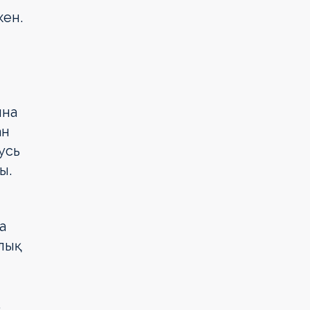
кен.
ына
ан
усь
ы.
а
лық
ы
,