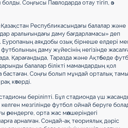
олды. Соңғысы Павлодарда отау тігіп, өз
 «Қазақстан Республикасындағы бала­лар және
дар аралығындағы даму бағ­дарламасы» деп
. Еуропаның аяқ­добы озық бірнеше елдері ме
ер футболының даму жүйесінің негізінде жасалғ
нада, Қарағандыда, Таразда және Ақтөбеде фут
дарынды балалар білікті мамандардың қол
ға бастаған. Соңғы болып мұндай орталық там
ақ көтерді.
стадионы беріліпті. Бұл стадионда үш жасанд
 келген мезгілінде футбол ойнай беруге бола
ы өрендерге, орта жас мөлшеріндегі
рға арналған. Сон­дай-ақ теориялық дәріс