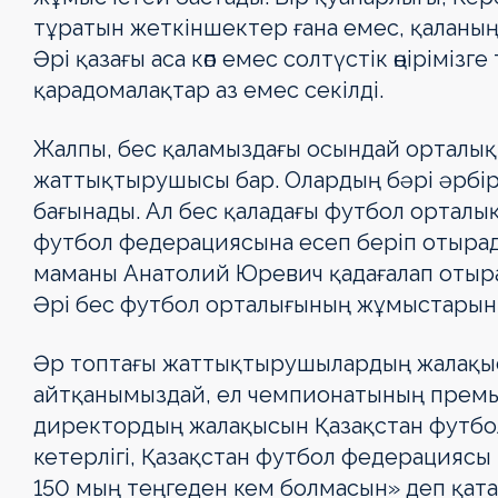
тұратын жет­кіншектер ғана емес, қаланың і
Әрі қазағы аса көп емес солтүстік өңіріміз
қарадомалақтар аз емес секілді.
Жалпы, бес қаламыздағы осындай орта­лықт
жаттықтырушысы бар. Олардың бәрі әрбір
бағынады. Ал бес қаладағы футбол ортал
футбол федерациясына есеп беріп отыра
маманы Анатолий Юревич қадағалап отыр
Әрі бес футбол орталығының жұмыстарын
Әр топтағы жаттықтырушылардың жалақысын
айтқанымыздай, ел чемпионатының премье
дирек­тордың жалақысын Қазақстан футбол 
кетерлігі, Қазақстан футбол феде­рация
150 мың теңгеден кем болма­сын» деп қат