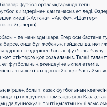
 балалар футбол орта­лық­тарында тегін
футбол киімдерімен қамтамасыз етіледі. Өзде
ешек киеді («Астана», «Ақтөбе», «Шахтер»,
к жей­делерін).
асы – өте маңызды шара. Егер осы бастама т
 берсе, онда бұл жобаның пайдасы да, нәтиж
үлдіршін кез­де­рінен бастап футболға баулу
 жетіс­тіктерге қол соза аламыз. Талай талан
 ел футболының өркендеуіне ықпал етеміз.
сін алты-жеті жылдан кейін көре бастаймыз»
ның өміршең болып, қазақ футболының көсегесін
ында төрткіл дүниені там­сан­дыр­ған Қазақстан
 да дүние­жү­зін тәнті қылатын күні алыс ем