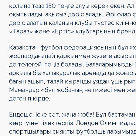
қолына таза 150 теңге алуы керек екен. Ал
оқытылады, ақысыз дәріс алады. Әрі олар 
дәріс алатын қаланың клубы түстес киім-к
«Тараз» және «Ертіс» клубтарының брендті
Қазақстан футбол федерациясының бұл жоб
жоспардағыдай қарқынмен жүзеге асырыла
де телегей-теңіз бола­ды. Балаларымызды б
арқылы біз халық­аралық аренада да жоғары
бағын ашып, талай қыранды ұядан ұшы­рып,
Мамандар «бұл жобаның нәтижесі мен жемі
OLIMPBET
1XBET
OLIMPBET
ЕКІНШІ
OLIMPBET
ӘЙЕЛДЕР
ӘЙЕЛДЕР
1ХВЕТ ЛИГА
Басшылық
деген пікірде.
ПРЕМЬЕР-
БІРІНШІ
КУБОК
ЛИГА
СУПЕРКУБОК
ЛИГАСЫ
КУБОГЫ
КУБОГЫ
ЛИГА
ЛИГА
Ендеше, іске сәт, жаңа жоба! Бұл баста­ма­
Жаңалықтар
Жаңалықтар
Жаңалықтар
Жаңалықтар
Жаңалықтар
Жаңалықтар
көгертуіне тілектеспіз. Лондон Олим­пиадас
Жаңалықтар
Жаңалықтар
Күнтізбе
Күнтізбе
Күнтізбе
Күнтізбе
Күнтізбе
Күнтізбе
спортшылары сияқ­ты фут­болшыларымыздың