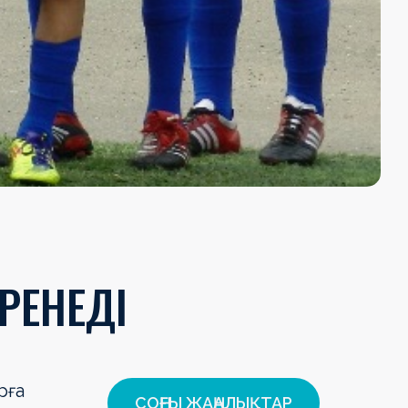
ЙРЕНЕДІ
рға
СОҢҒЫ ЖАҢАЛЫҚТАР