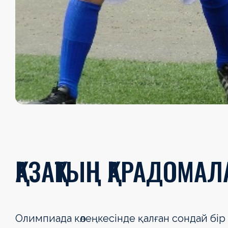
ҚАЗАҚТЫҢ ҚАРАДОМАЛ
Олимпиада көлеңкесінде қалған сондай бір