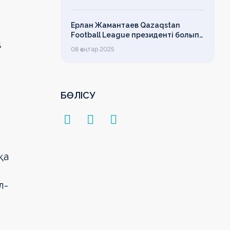
лимит
Ерлан Жамантаев Qazaqstan
Football League президенті болып
ң
сайланды
08 қаңтар 2025
БӨЛІСУ
қа
л­