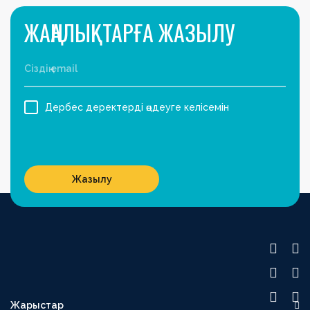
ЖАҢАЛЫҚТАРҒА ЖАЗЫЛУ
Дербес деректерді өңдеуге келісемін
Жазылу
Жарыстар