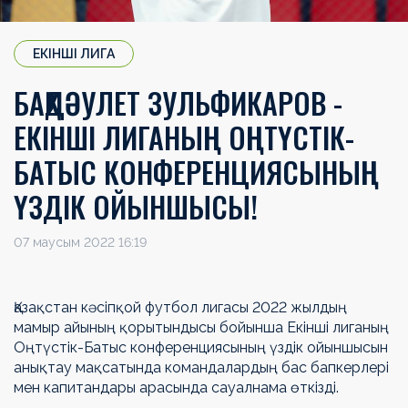
ЕКІНШІ ЛИГА
БАҚДӘУЛЕТ ЗУЛЬФИКАРОВ -
ЕКІНШІ ЛИГАНЫҢ ОҢТҮСТІК-
БАТЫС КОНФЕРЕНЦИЯСЫНЫҢ
ҮЗДІК ОЙЫНШЫСЫ!
07 маусым 2022 16:19
Қазақстан кәсіпқой футбол лигасы 2022 жылдың
мамыр айының қорытындысы бойынша Екінші лиганың
Оңтүстік-Батыс конференциясының үздік ойыншысын
анықтау мақсатында командалардың бас бапкерлері
мен капитандары арасында сауалнама өткізді.