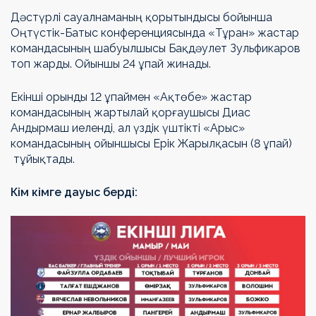
Дәстүрлі сауалнаманың қорытындысы бойынша
Оңтүстік-Батыс конференциясында «Тұран» жастар
командасының шабуылшысы Бақдәулет Зульфикаров
топ жарды. Ойыншы 24 ұпай жинады.
Екінші орынды 12 ұпаймен «Ақтөбе» жастар
командасының жартылай қорғаушысы Диас
Андырмаш иеленді, ал үздік үштікті «Арыс»
командасының ойыншысы Ерік Жарылқасын (8 ұпай)
тұйықтады.
Кім кімге дауыс берді: