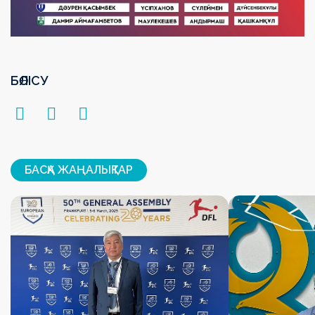
БӨЛІСУ
БАСҚА ЖАҢАЛЫҚТАР