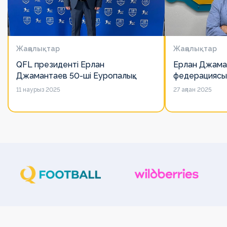
Жаңалықтар
Жаңалықтар
QFL президенті Ерлан
Ерлан Джама
Джамантаев 50-ші Еуропалық
федерациясы
лигалар Бас ассамблеясына
есімін қадірлей
11 наурыз 2025
27 ақпан 2025
қатысты
алайда оның 