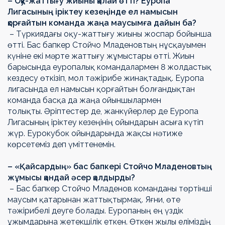
– Оқу-жаттығу жиыны қалай өтті? Еуропа
Лигасының іріктеу кезеңінде ел намысын
қорғайтын команда жаңа маусымға дайын ба?
– Түркиядағы оқу-жаттығу жиыны жоспар бойынша
өтті. Бас бапкер Стойчо Младеновтың нұсқауымен
күніне екі мәрте жаттығу жұмыстары өтті. Жиын
барысында еуропалық командалармен 8 жолдастық
кездесу өткізіп, мол тәжірибе жинақтадық. Еуропа
лигасында ел намысын қорғайтын болғандықтан
команда басқа да жаңа ойыншылармен
толықты. Әріптестер де, жанкүйерлер де Еуропа
Лигасының іріктеу кезеңінің ойындарын асыға күтіп
жүр. Еурокубок ойындарында жақсы нәтиже
көрсетеміз деп үміттенемін.
– «Қайсардың» бас бапкері Стойчо Младеновтың
жұмысы қандай әсер қалдырды?
– Бас бапкер Стойчо Младенов команданы төртінші
маусым қатарынан жаттықтырмақ. Яғни, өте
тәжірибелі деуге болады. Еуропаның ең үздік
ұжымдарына жетекшілік еткен. Өткен жылы еліміздің