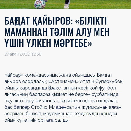
БАҒДАТ ҚАЙЫРОВ: «БІЛІКТІ
МАМАННАН ТӘЛІМ АЛУ МЕН
ҮШІН ҮЛКЕН МӘРТЕБЕ»
27 ақпан 2020 12:58
«Қайсар» командасының жаңа ойыншысы Бағдат
Қайыров елордалық «Астанамен» өтетін Суперкубок
ойыны қарсаңында Қазақстанның кәсіпқой футбол
лигасының баспасөз қызметіне берген сұхбатында
оқу-жаттығу жиынының нәтижесін қорытындылап,
бас бапкер Стойчо Младеновтың жұмысынан алған
әсерімен бөлісіп, маусымашар кездесуден қандай
ойын күтетінін ортаға салды.