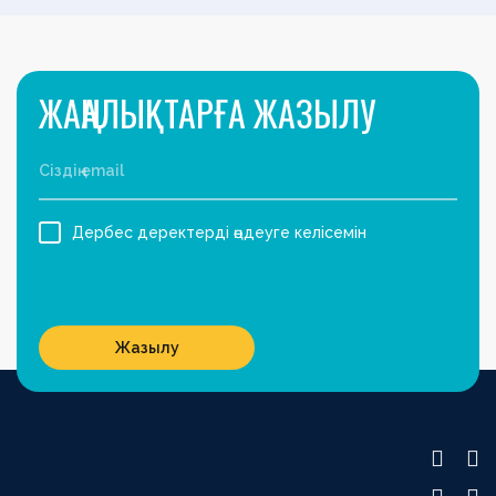
ЖАҢАЛЫҚТАРҒА ЖАЗЫЛУ
Дербес деректерді өңдеуге келісемін
Жазылу