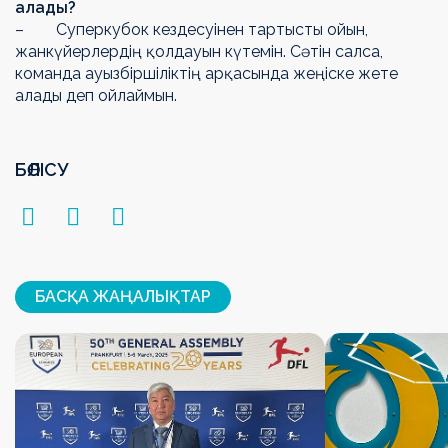
алады?
– Суперкубок кездесуінен тартысты ойын,
жанкүйерлердің қолдауын күтемін. Сәтін салса,
команда ауызбіршіліктің арқасында жеңіске жете
алады деп ойлаймын.
БӨЛІСУ
БАСҚА ЖАҢАЛЫҚТАР