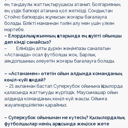
ең таңдаулы жаттықтырушысы атанып, Болгарияның
ең үздік бапкері атағына қол жеткізді. Сондықтан
Стойчо бапкердің жұмысын жоғары бағалауға
болады. Білікті маманнан тәлім алу мен үшін үлкен
мәртебе.
– Елордалық ұжымның қатарында ең қауіпті ойыншы
деп кімді санайсыз?
– Еліміздің алты дүркін жеңімпазы саналатын
«Астанада» осал футболшы жоқ. Барлық
аяқдопшының әлеуетін жоғары бағалауға болады.
– «Астанамен» өтетін ойын алдында команданың
көңіл-күйі қандай?
– 21 ақпаннан бастап Суперкубок ойынына Қызылорда
қаласында жаттығуды жүргіздік. Маусымашар ойын
алдында команданың көңіл-күй жақсы. Ойынға
жауапкершілікпен қараймыз.
– Суперкубок ойынынан не күтесің? Қызылордалық
футболшылар ненің арқасында жеңіске жете