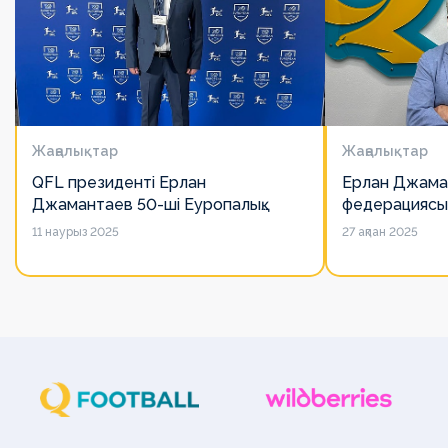
Жаңалықтар
Жаңалықтар
QFL президенті Ерлан
Ерлан Джама
Джамантаев 50-ші Еуропалық
федерациясы
лигалар Бас ассамблеясына
есімін қадірлей
11 наурыз 2025
27 ақпан 2025
қатысты
алайда оның 