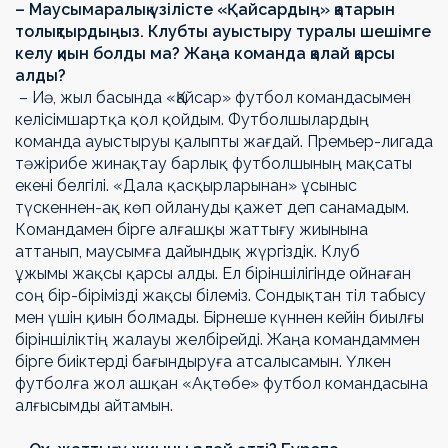
– Маусымаралық үзілісте «Қайсардың» қатарын
толықтырдыңыз. Клубты ауыстыру туралы шешімге
келу қиын болды ма? Жаңа команда қалай қарсы
алды?
– Иә, жыл басында «Қайсар» футбол командасымен
келісімшартқа қол қойдым. Футболшылардың
команда ауыстыруы қалыпты жағдай. Премьер-лигада
тәжірибе жинақтау барлық футболшының мақсаты
екені белгілі. «Дала қасқырларынан» ұсыныс
түскеннен-ақ көп ойлануды қажет деп санамадым.
Командамен бірге алғашқы жаттығу жиынына
аттанып, маусымға дайындық жүргіздік. Клуб
ұжымы жақсы қарсы алды. Ел біріншілігінде ойнаған
соң бір-бірімізді жақсы білеміз. Сондықтан тіл табысу
мен үшін қиын болмады. Бірнеше күннен кейін биылғы
біріншіліктің жалауы желбірейді. Жаңа командаммен
бірге биіктерді бағындыруға атсалысамын. Үлкен
футболға жол ашқан «Ақтөбе» футбол командасына
алғысымды айтамын.