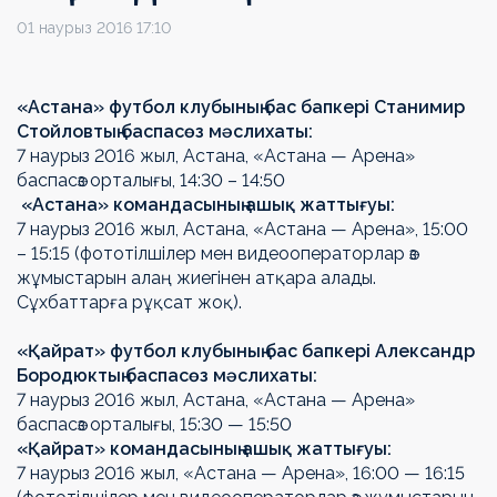
01 наурыз 2016 17:10
«Астана»
футбол клубының бас бапкері Станимир
Стойловтың баспасөз мәслихаты:
7 наурыз 2016 жыл, Астана, «Астана — Арена»
баспасөз орталығы, 14:30 – 14:50
«Астана» командасының ашық жаттығуы:
7 наурыз 2016 жыл, Астана, «Астана — Арена», 15:00
– 15:15 (фототілшілер мен видеооператорлар өз
жұмыстарын алаң жиегінен атқара алады.
Сұхбаттарға рұқсат жоқ).
«Қайрат» футбол клубының бас бапкері Александр
Бородюктың баспасөз мәслихаты:
7 наурыз 2016 жыл, Астана, «Астана — Арена»
баспасөз орталығы, 15:30 — 15:50
«Қайрат»
командасының ашық жаттығуы
:
7 наурыз 2016 жыл, «Астана — Арена», 16:00 — 16:15