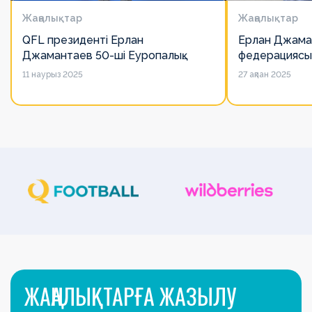
Жаңалықтар
Жаңалықтар
QFL президенті Ерлан
Ерлан Джама
Джамантаев 50-ші Еуропалық
федерациясы
лигалар Бас ассамблеясына
есімін қадірлей
11 наурыз 2025
27 ақпан 2025
қатысты
алайда оның 
ЖАҢАЛЫҚТАРҒА ЖАЗЫЛУ