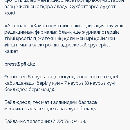
(фототілшілер мен видеооператорлар өз жұмыстарын
алаң жиегінен атқара алады. Сұхбаттарға рұқсат
жоқ)
«Астана» - «Қайрат» матчына аккредитация алу үшін
редакцияның фирмалық бланкінде журналистердің
тізімі көрсетіліп, жетекшінің қолы мен мөрі қойылған
өтінішті мына электронды адреске жіберулеріңіз
қажет:
press@pflk.kz
Өтініштер 6 наурызға (сол күнді қоса есептегенде)
қабылданады, берілу күні– 7 наурыз (8 наурыз күні
бейдждер берілмейді).
Бейдждерді тек матч алдындағы баспасөз
мәслихаттары кезінде ғана алуға болады.
Байланыс телефоны: (7172) 79-04-68.