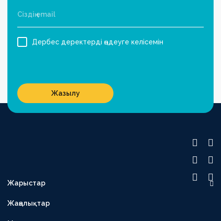
Дербес деректерді өңдеуге келісемін
Жазылу
Жарыстар
OLIMPBET ПРЕМЬЕР-ЛИГА
Жаңалықтар
1XBET БІРІНШІ ЛИГА