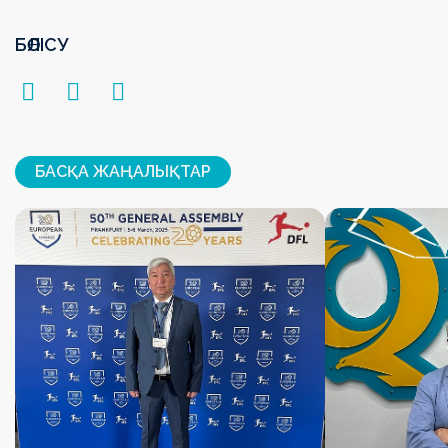
БӨЛІСУ
БАСҚА ЖАҢАЛЫҚТАР