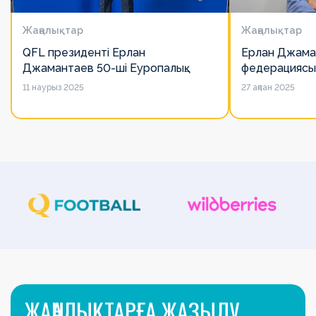
Жаңалықтар
Жаңалықтар
QFL президенті Ерлан
Ерлан Джама
Джамантаев 50-ші Еуропалық
федерациясы
лигалар Бас ассамблеясына
есімін қадірлей
11 наурыз 2025
27 ақпан 2025
қатысты
алайда оның 
ЖАҢАЛЫҚТАРҒА ЖАЗЫЛУ