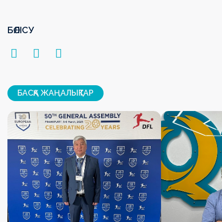
БӨЛІСУ
БАСҚА ЖАҢАЛЫҚТАР