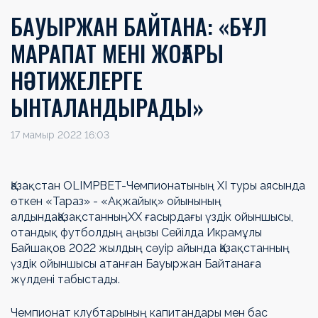
БАУЫРЖАН БАЙТАНА: «БҰЛ
МАРАПАТ МЕНІ ЖОҒАРЫ
НӘТИЖЕЛЕРГЕ
ЫНТАЛАНДЫРАДЫ»
17 мамыр 2022 16:03
Қазақстан OLIMPBET-Чемпионатының ХІ туры аясында
өткен «Тараз» - «Ақжайық»
ойынының
алдында
Қазақстанның
ХХ ғасырдағы үздік
ойыншысы
,
отандық футболдың аңызы Сейілда Икрамұлы
Байшақов 2022 жылдың сәуір айында Қазақстанның
үздік ойыншысы атанған Бауыржан Байтанаға
жүлдені
табыстады.
Чемпионат клубтарының капитандары мен бас