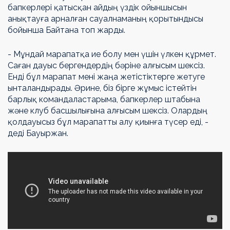
бапкерлері
қатысқан айдың үздік ойыншысын
анықтауға арналған сауалнаманың қорытындысы
бойынша Байтана топ жарды.
- Мұндай марапатқа ие болу мен үшін үлкен құрмет.
Саған дауыс бергендердің бәріне алғысым шексіз.
Енді бұл марапат мені жаңа жетістіктерге жетуге
ынталандырады. Әрине, біз бірге жұмыс істейтін
барлық командаластарыма, бапкерлер штабына
және клуб басшылығына алғысым шексіз. Олардың
қолдауысыз бұл марапатты алу қиынға түсер еді, -
деді Бауыржан.