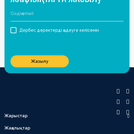
Дербес деректерді өңдеуге келісемін
Жазылу
Жарыстар
OLIMPBET ПРЕМЬЕР-ЛИГА
Жаңалықтар
1XBET БІРІНШІ ЛИГА