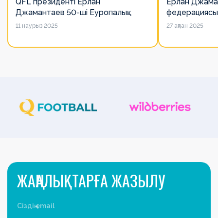
QFL президенті Ерлан
Ерлан Джама
Джамантаев 50-ші Еуропалық
федерациясы
лигалар Бас ассамблеясына
есімін қадірлей
11 наурыз 2025
27 ақпан 2025
қатысты
алайда оның 
ЖАҢАЛЫҚТАРҒА ЖАЗЫЛУ