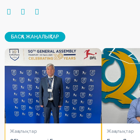
БАСҚА ЖАҢАЛЫҚТАР
Жаңалықтар
Жаңалықтар