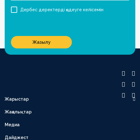
Дербес деректерді өңдеуге келісемін
Жазылу
Жарыстар
OLIMPBET ПРЕМЬЕР-ЛИГА
Жаңалықтар
1XBET БІРІНШІ ЛИГА
Медиа
OLIMPBET КУБОК
ЕКІНШІ ЛИГА
Дайджест