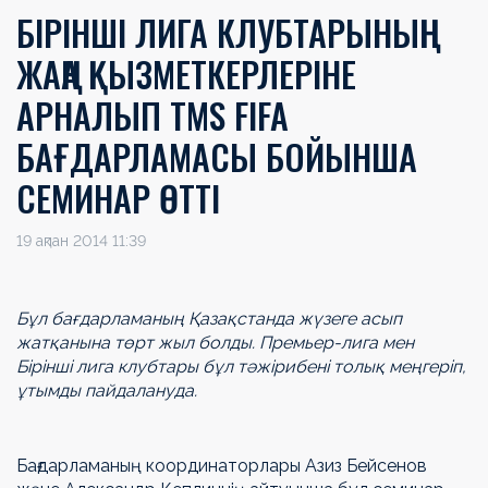
БІРІНШІ ЛИГА КЛУБТАРЫНЫҢ
ЖАҢА ҚЫЗМЕТКЕРЛЕРІНЕ
АРНАЛЫП TMS FIFA
БАҒДАРЛАМАСЫ БОЙЫНША
СЕМИНАР ӨТТІ
19 ақпан 2014 11:39
Бұл бағдарламаның Қазақстанда жүзеге асып
жатқанына төрт жыл болды. Премьер-лига мен
Бірінші лига клубтары бұл тәжірибені толық меңгеріп,
ұтымды пайдалануда.
Бағдарламаның координаторлары Азиз Бейсенов