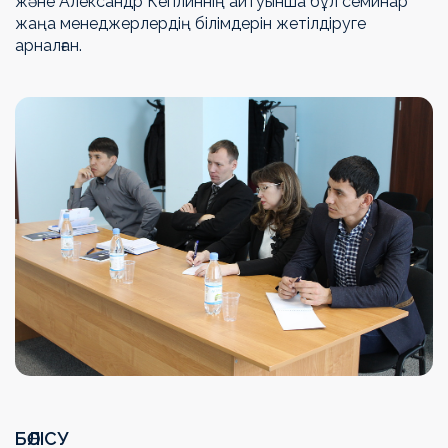
және Александр Кеплиннің айтуынша бұл семинар
жаңа менеджерлердің білімдерін жетілдіруге
арналған.
БӨЛІСУ