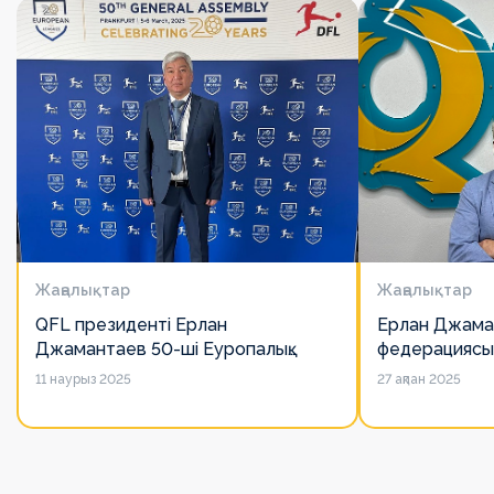
Жаңалықтар
Жаңалықтар
QFL президенті Ерлан
Ерлан Джама
Джамантаев 50-ші Еуропалық
федерациясы
лигалар Бас ассамблеясына
есімін қадірлей
11 наурыз 2025
27 ақпан 2025
қатысты
алайда оның 