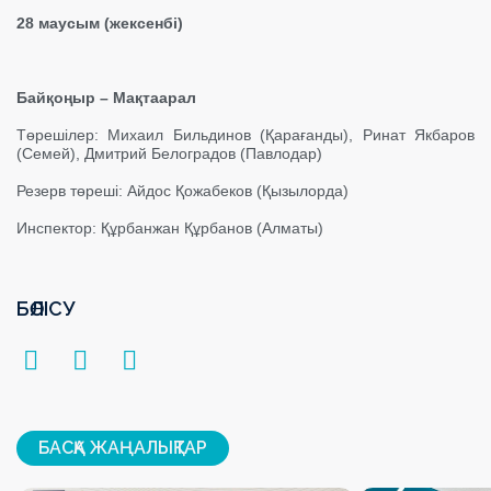
28 маусым (жексенбі)
Байқоңыр – Мақтаарал
Төрешілер: Михаил Бильдинов (Қарағанды), Ринат Якбаров
(Семей), Дмитрий Белоградов (Павлодар)
Резерв төреші: Айдос Қожабеков (Қызылорда)
Инспектор: Құрбанжан Құрбанов (Алматы)
БӨЛІСУ
БАСҚА ЖАҢАЛЫҚТАР