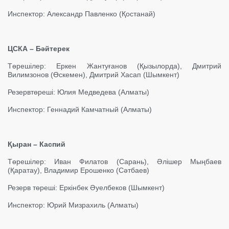
Инспектор: Александр Павленко (Қостанай)
ЦСКА – Бәйтерек
Төрешілер: Еркен Жантуғанов (Қызылорда), Дмитрий
Вилимзонов (Өскемен), Дмитрий Хасап (Шымкент)
Резервтөреші: Юлия Медведева (Алматы)
Инспектор: Геннадий Камчатный (Алматы)
Қыран – Каспий
Төрешілер: Иван Филатов (Сарань), Әлішер Мыңбаев
(Қаратау), Владимир Ерошенко (Сәтбаев)
Резерв төреші: Еркінбек Әуелбеков (Шымкент)
Инспектор: Юрий Мизрахиль (Алматы)