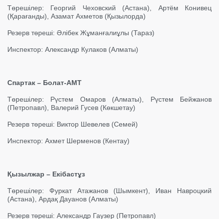
Төрешілер: Георгий Чеховский (Астана), Артём Конивец
(Қарағанды), Азамат Ахметов (Қызылорда)
Резерв төреші: Әлібек Жұманғалиұлы (Тараз)
Инспектор: Александр Кулаков (Алматы)
Спартак – Болат-АМТ
Төрешілер: Рүстем Омаров (Алматы), Рүстем Бейжанов
(Петропавл), Валерий Гусев (Көкшетау)
Резерв төреші: Виктор Шевелев (Семей)
Инспектор: Ахмет Шерменов (Кентау)
Қызылжар – Екібастұз
Төрешілер: Фуркат Атажанов (Шымкент), Иван Навроцкий
(Астана), Ардақ Дауанов (Алматы)
Резерв төреші: Александр Гаузер (Петропавл)