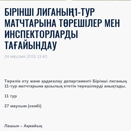
БІРІНШІ ЛИГАНЫҢ 11-ТУР
МАТЧТАРЫНА ТӨРЕШІЛЕР МЕН
ИНСПЕКТОРЛАРДЫ
ТАҒАЙЫНДАУ
24 маусым 2015 13:40
Төрелік ету және қадағалау департаменті Бірінші лиганың
11-тур матчтарына қазылық ететін төрешілерді анықтады.
11 тур
27 маусым (сенбі)
Лашын – Ақжайық