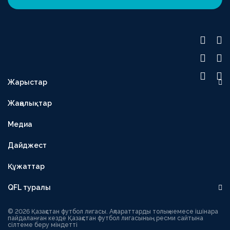
Жарыстар
OLIMPBET ПРЕМЬЕР-ЛИГА
Жаңалықтар
1XBET БІРІНШІ ЛИГА
Медиа
OLIMPBET КУБОК
ЕКІНШІ ЛИГА
Дайджест
OLIMPBET СУПЕРКУБОК
Құжаттар
ӘЙЕЛДЕР ЛИГАСЫ
QFL туралы
ӘЙЕЛДЕР КУБОГЫ
Басшылық
1ХВЕТ ЛИГА КУБОГЫ
© 2026 Қазақстан футбол лигасы. Ақпараттарды толық немесе ішінара
пайдаланған кезде Қазақстан футбол лигасының ресми сайтына
сілтеме беру міндетті