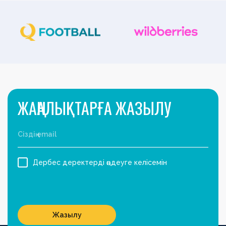
ЖАҢАЛЫҚТАРҒА ЖАЗЫЛУ
Дербес деректерді өңдеуге келісемін
Жазылу