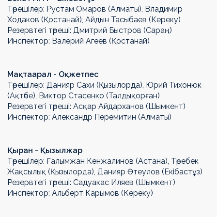
Төрешілер: Рустам Омаров (Алматы), Владимир
Ходаков (Қостанай), Айдын Тасыбаев (Кереку)
Резервтегі төреші: Дмитрий Быстров (Сараң)
Инспектор: Валерий Агеев (Қостанай)
Мақтаарал - Оқжетпес
Төрешілер: Данияр Сахи (Қызылорда), Юрий Тихонюк
(Ақтөбе), Виктор Стасенко (Талдықорған)
Резервтегі төреші: Асқар Айдарханов (Шымкент)
Инспектор: Александр Перемитин (Алматы)
Қыран - Қызылжар
Төрешілер: Ғалымжан Кенжалинов (Астана), Төребек
Жақсылық (Қызылорда), Данияр Өтеулов (Екібастұз)
Резервтегі төреші: Садуакас Иляев (Шымкент)
Инспектор: Альберт Карымов (Кереку)