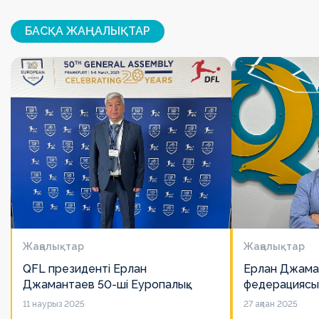
БАСҚА ЖАҢАЛЫҚТАР
Жаңалықтар
Жаңалықтар
QFL президенті Ерлан
Ерлан Джама
Джамантаев 50-ші Еуропалық
федерациясы
лигалар Бас ассамблеясына
есімін қадірлей
11 наурыз 2025
27 ақпан 2025
қатысты
алайда оның 