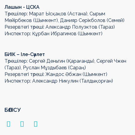
Лашын - ЦСКА
Төрешілер: Марат Ысқақов (Астана), Сырым
Мейірбеков (Шымкент), Данияр Серікболов (Семей)
Резервтегі төреші: Александр Полуэктов (Тараз)
Инспектор: Құрбан Ибрагимов (Шымкент)
БИIК – Іле-Сәулет
Төрешілер: Сергей Деньгин (Қарағанды), Сергей Чжен
(Тараз), Руслан Мұздыбаев (Сараң)
Резервтегі төреші: Жандос Әбжан (Шымкент)
Инспектор: Александр Никулин (Талдықорған)
БӨЛІСУ