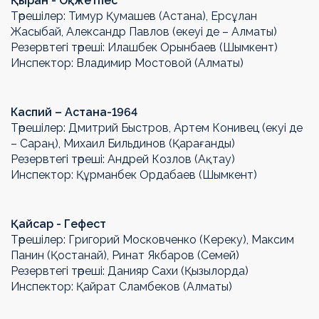
Қыран - Оқжетпес
Төрешілер: Тимур Қумашев (Астана), Ерсұлан
Жасыбай, Александр Павлов (екеуі де – Алматы)
Резервтегі төреші: Илашбек Орынбаев (Шымкент)
Инспектор: Владимир Мостовой (Алматы)
Каспий – Астана-1964
Төрешілер: Дмитрий Быстров, Артем Конивец (екуі де
– Сараң), Михаил Бильдинов (Қарағанды)
Резервтегі төреші: Андрей Козлов (Ақтау)
Инспектор: Құрманбек Ордабаев (Шымкент)
Қайсар - Гефест
Төрешілер: Григорий Московченко (Кереку), Максим
Панин (Қостанай), Ринат Якбаров (Семей)
Резервтегі төреші: Данияр Сахи (Қызылорда)
Инспектор: Қайрат Сламбеков (Алматы)