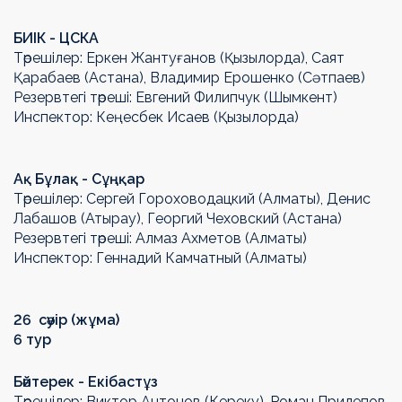
БИIК - ЦСКА
Төрешілер: Еркен Жантуғанов (Қызылорда), Саят
Қарабаев (Астана), Владимир Ерошенко (Сәтпаев)
Резервтегі төреші: Евгений Филипчук (Шымкент)
Инспектор: Кеңесбек Исаев (Қызылорда)
Ақ Бұлақ - Сұңқар
Төрешілер: Сергей Гороховодацкий (Алматы), Денис
Лабашов (Атырау), Георгий Чеховский (Астана)
Резервтегі төреші: Алмаз Ахметов (Алматы)
Инспектор: Геннадий Камчатный (Алматы)
26 сәуір (жұма)
6 тур
Бәйтерек - Екібастұз
Төрешілер: Виктор Антонов (Кереку), Роман Прилепов