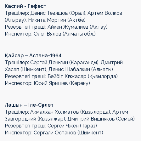
Каспий - Гефест
Төрешілер: Денис Тевяшов (Орал), Артем Волков
(Атырау), Никита Мортин (Ақтөбе)
Резервтегі төреші: Айкен Жұмалиев (Ақтау)
Инспектор: Олег Вялов (Алматы обл.)
Қайсар – Астана-1964
Төрешілер: Сергей Деньгин (Қарағанды), Дмитрий
Хасап (Шымкент), Денис Шабалкин (Алматы)
Резервтегі төреші: Бейбіт Көпжасар (Қызылорда)
Инспектор: Юрий Ярышев (Кереку)
Лашын – Іле-Сәулет
Төрешілер: Акмалхан Холматов (Қызылорда), Артем
Завгородний (Қызылжар), Дмитрий Вишняков (Семей)
Резервтегі төреші: Сергей Чжен (Тараз)
Инспектор: Сергали Оспанов (Шымкент)