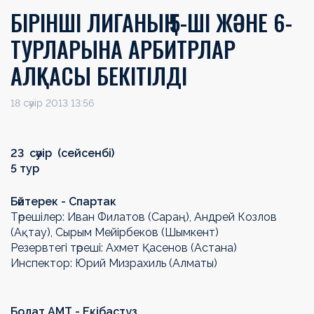
БІРІНШІ ЛИГАНЫҢ 5-ШІ ЖӘНЕ 6-
ТУРЛАРЫНА АРБИТРЛАР
АЛҚАСЫ БЕКІТІЛДІ
18 сәуір 2013 13:56
23 сәуір (сейсенбі)
5 тур
Бәйтерек - Спартак
Төрешілер: Иван Филатов (Сараң), Андрей Козлов
(Ақтау), Сырым Мейірбеков (Шымкент)
Резервтегі төреші: Ахмет Қасенов (Астана)
Инспектор: Юрий Мизрахиль (Алматы)
Болат АМТ - Екібастұз