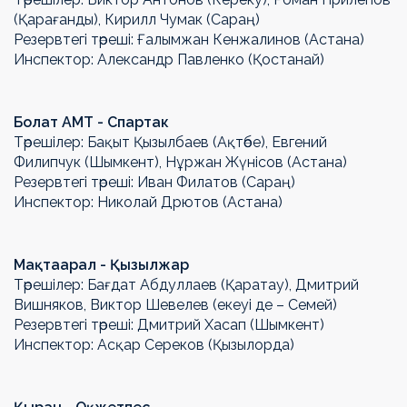
(Қарағанды), Кирилл Чумак (Сараң)
Резервтегі төреші: Ғалымжан Кенжалинов (Астана)
Инспектор: Александр Павленко (Қостанай)
Болат АМТ - Спартак
Төрешілер: Бақыт Қызылбаев (Ақтөбе), Евгений
Филипчук (Шымкент), Нұржан Жүнісов (Астана)
Резервтегі төреші: Иван Филатов (Сараң)
Инспектор: Николай Дрютов (Астана)
Мақтаарал - Қызылжар
Төрешілер: Бағдат Абдуллаев (Қаратау), Дмитрий
Вишняков, Виктор Шевелев (екеуі де – Семей)
Резервтегі төреші: Дмитрий Хасап (Шымкент)
Инспектор: Асқар Сереков (Қызылорда)