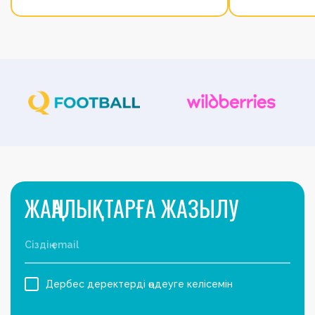
ЖАҢАЛЫҚТАРҒА ЖАЗЫЛУ
Дербес деректерді өңдеуге келісемін