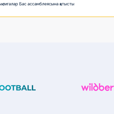
қ лигалар Бас ассамблеясына қатысты