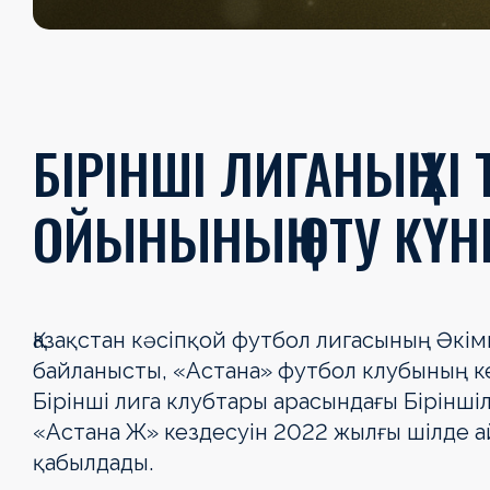
БІРІНШІ ЛИГАНЫҢ ХІ
ОЙЫНЫНЫҢ ӨТУ КҮНІ
Қазақстан кәсіпқой футбол лигасының Әкім
байланысты, «Астана» футбол клубының ке
Бірінші лига клубтары арасындағы Біріншіл
«Астана Ж» кездесуін 2022 жылғы шілде 
қабылдады.