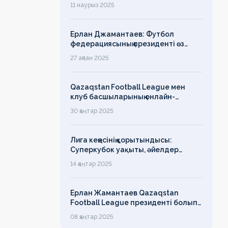
ассамблеясына қатысты
11 наурыз 2025
Ерлан Джамантаев: Футбол
федерациясының президенті өз
есімін қадірлейтінін айтқан еді,
27 ақпан 2025
алайда оның сөзі түкке тұрмайды!
Qazaqstan Football League мен
клуб басшыларының онлайн-
конференциясының қорытындысы
30 қаңтар 2025
бойынша баспасөз-релизі
Лига кеңесінің қорытындысы:
Суперкубок уақыты, әйелдер
футболының дамуы, легионерлерге
14 қаңтар 2025
лимит
Ерлан Жамантаев Qazaqstan
Football League президенті болып
сайланды
08 қаңтар 2025