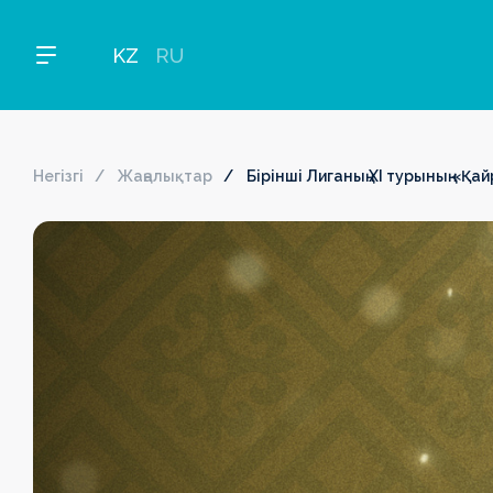
KZ
RU
Негізгі
Жаңалықтар
Бірінші Лиганың ХІ турының «Қа