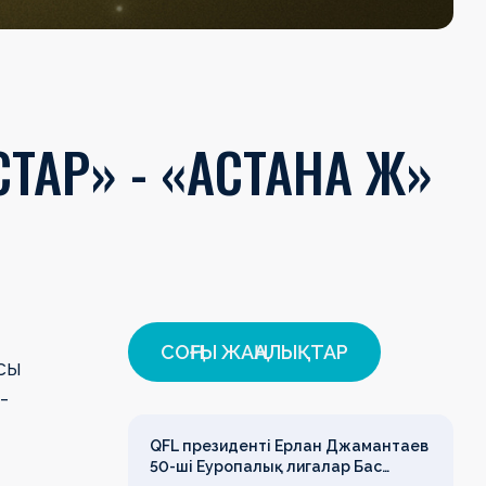
СТАР» - «АСТАНА Ж»
СОҢҒЫ ЖАҢАЛЫҚТАР
сы
-
QFL президенті Ерлан Джамантаев
50-ші Еуропалық лигалар Бас