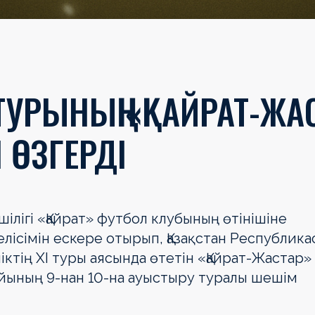
 ТУРЫНЫҢ «ҚАЙРАТ-ЖА
 ӨЗГЕРДІ
шілігі «Қайрат» футбол клубының өтінішіне
лісімін ескере отырып, Қазақстан Республика
іктің ХІ туры аясында өтетін «Қайрат-Жастар» 
айының 9-нан 10-на ауыстыру туралы шешім