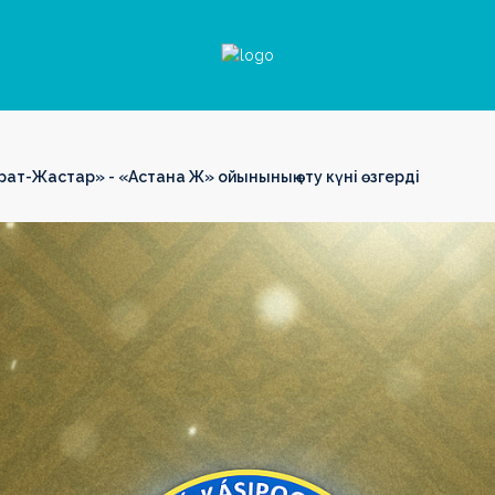
йрат-Жастар» - «Астана Ж» ойынының өту күні өзгерді