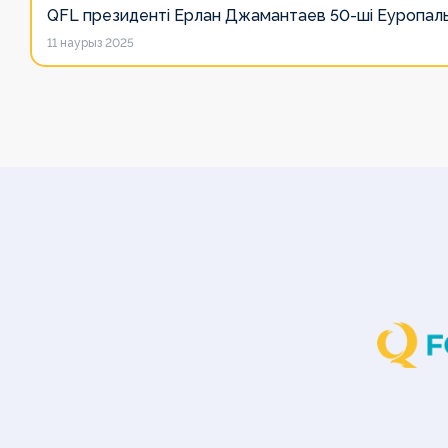
QFL президенті Ерлан Джамантаев 50-ші Еуропалы
Медиа
Медиа
Медиа
11 наурыз 2025