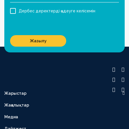
Дербес деректерді өңдеуге келісемін
Жазылу
Жарыстар
OLIMPBET ПРЕМЬЕР-ЛИГА
Жаңалықтар
1XBET БІРІНШІ ЛИГА
Медиа
OLIMPBET КУБОК
ЕКІНШІ ЛИГА
Дайджест