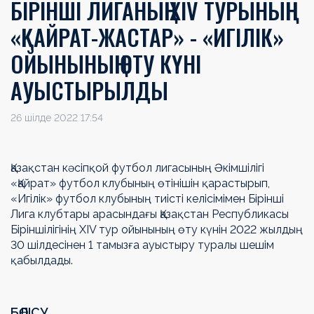
БІРІНШІ ЛИГАНЫҢ ХIV ТУРЫНЫҢ
«ҚАЙРАТ-ЖАСТАР» - «ИГІЛІК»
ОЙЫНЫНЫҢ ӨТУ КҮНІ
АУЫСТЫРЫЛДЫ
26 шілде 2022 17:54
Қазақстан кәсіпқой футбол лигасының Әкімшілігі
«Қайрат» футбол клубының өтінішін қарастырып,
«Игілік» футбол клубының тиісті келісімімен Бірінші
Лига клубтары арасындағы Қазақстан Республикасы
Біріншілігінің ХIV тур ойынының өту күнін 2022 жылдың
30 шілдесінен 1 тамызға ауыстыру туралы шешім
қабылдады.
БӨЛІСУ