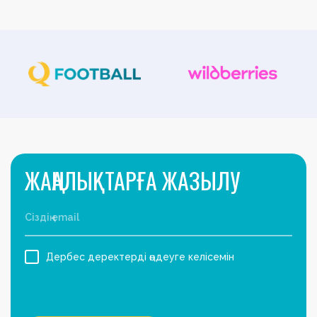
ЖАҢАЛЫҚТАРҒА ЖАЗЫЛУ
Дербес деректерді өңдеуге келісемін