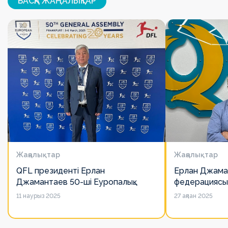
БАСҚА ЖАҢАЛЫҚТАР
Жаңалықтар
Жаңалықтар
QFL президенті Ерлан
Ерлан Джама
Джамантаев 50-ші Еуропалық
федерациясы
лигалар Бас ассамблеясына
есімін қадірлей
11 наурыз 2025
27 ақпан 2025
қатысты
алайда оның 