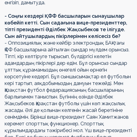
енгізіп, дамытуда.
- Соңғы кездері ҚФФ басшыларын сынаушылар
көбейіп кетті. Сын садағына вице-президенттер,
тіпті президенті Әділбек Жақсыбеков те ілігуде.
Сын айтушылардың пікірлерімен келісесіз бе?
- Оппозициялық және кейбір электрондық БАҚ-тағы
ҚФФ басшыларына айтылған сындар мүлдем орынсыз.
Тіпті, кір келтіруге тырысып, бүлдіргісі келетін
адамдардың пікірлері дер едім. Бұл орынсыз сындар
ұлттық құрамамыздың өнегелі ойын өрнегін
көрсетуіне кедергі. Бұл сыншысымақтар ел футболын
кері тартып, аяқдобымыздың дамуын тежейді. Мен
Қазақстан футбол федерациясының басшыларының
барлығымен таныспын. Бүгіннің өзінде Әділбек
Жақсыбеков Қазақстан футболы үшін көп жақсылық
жасады. Әлі де қолынан келгенін жасай беретініне
сенімдімін. Бірінші вице-президент Саян Хамитжанов
керемет спорттық функционер. Спорттық
құрылымдардағы тәжірибесі мол. Үш вице-президенті