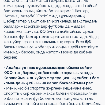
бастағына да көз жеткізіп жүрміз. Қазақстандық
командалар еурокубоктық додаларда сәттін ойнай
бастағаны соның айғағы болса керек. "Шахтер",
"Астана", "Ақтөбе", "Ертіс" сынды ұжымдардың
шеберліктері уақыт санап өсіп келеді. Қазақстандағы
балалар-жасөспірімдер футболы да жылдам
қарқынмен дамуда. ҚФФ бүгінге дейін аймақтардан
бірнеше футбол орталықтарын ашып тастады. Біздің
жанкүйерлерге тек шыдамдылық керек. Егер ҚФФ
басшыларына өз жобаларын соңына дейін жеткізуге
мүмкіндік берсек, онда жетістіктеріміз де көбейе
бермек.
- Алайда ұлттық құрамамыздың ойыны кейде
ҚФФ-тың барлық еңбектерін жоққа шығарады.
Қарапайым жанкүйер федерацияның еңбегін бас
команданың ойынына қарап бағалайтыны рас...
- Менің кәсіби спортта жүргенім кеше ғана емес.
Спорттың қыр-сырын жақсы білемін. Федерацияның
еңбегіне, жалпы футболымыздың дамуына ұлттық
құрамамыздың ойынына қарап баға беруге болмайды.