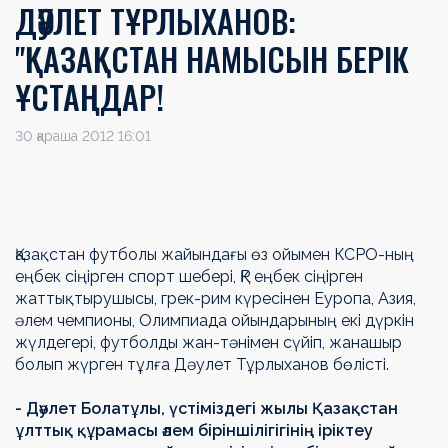
ДӘУЛЕТ ТҰРЛЫХАНОВ:
"ҚАЗАҚСТАН НАМЫСЫН БЕРІК
ҰСТАҢДАР!
30 қараша 2012 16:01
Қазақстан футболы жайындағы өз ойымен КСРО-ның
еңбек сіңірген спорт шебері, ҚР еңбек сіңірген
жаттықтырушысы, грек-рим күресінен Еуропа, Азия,
әлем чемпионы, Олимпиада ойындарының екі дүркін
жүлдегері, футболды жан-тәнімен сүйіп, жанашыр
болып жүрген тұлға Дәулет Тұрлыханов бөлісті.
- Дәулет Болатұлы, үстіміздегі жылы Қазақстан
ұлттық құрамасы әлем біріншілігігінің іріктеу