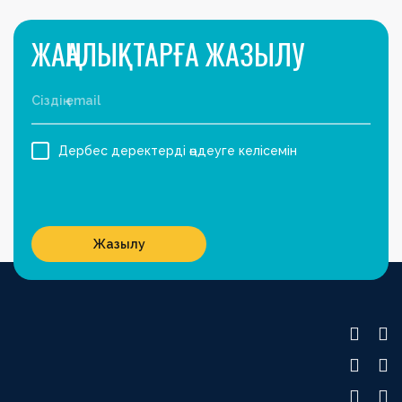
ЖАҢАЛЫҚТАРҒА ЖАЗЫЛУ
Дербес деректерді өңдеуге келісемін
Жазылу