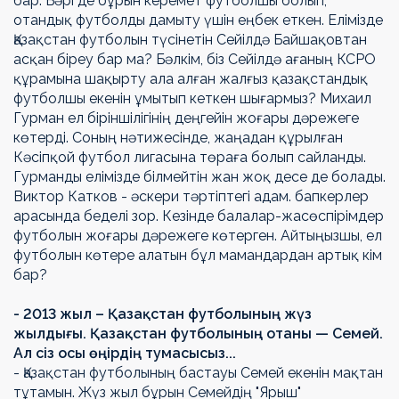
бар. Бәрі де бұрын керемет футболшы болып,
отандық футболды дамыту үшін еңбек еткен. Елімізде
Қазақстан футболын түсінетін Сейілдә Байшақовтан
асқан біреу бар ма? Бәлкім, біз Сейілдә ағаның КСРО
құрамына шақырту ала алған жалғыз қазақстандық
футболшы екенін ұмытып кеткен шығармыз?
Михаил
Гурман ел біріншілігінің деңгейін жоғары дәрежеге
көтерді. Соның нәтижесінде, жаңадан құрылған
Кәсіпқой футбол лигасына төраға болып сайланды.
Гурманды елімізде білмейтін жан жоқ десе де болады.
Виктор Катков - әскери тәртіптегі адам. бапкерлер
арасында беделі зор. Кезінде балалар-жасөспірімдер
футболын жоғары дәрежеге көтерген. Айтыңызшы, ел
футболын көтере алатын бұл мамандардан артық кім
бар?
- 2013 жыл – Қазақстан футболының жүз
жылдығы. Қазақстан футболының отаны — Семей.
Ал сіз осы өңірдің тумасысыз...
- Қазақстан футболының бастауы Семей екенін мақтан
тұтамын. Жүз жыл бұрын Семейдің "Ярыш"