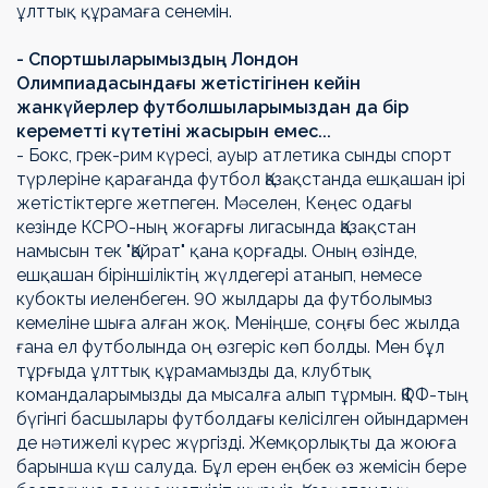
ұлттық құрамаға сенемін.
- Спортшыларымыздың Лондон
Олимпиадасындағы жетістігінен кейін
жанкүйерлер футболшыларымыздан да бір
кереметті күтетіні жасырын емес...
- Бокс, грек-рим күресі, ауыр атлетика сынды спорт
түрлеріне қарағанда футбол Қазақстанда ешқашан ірі
жетістіктерге жетпеген. Мәселен, Кеңес одағы
кезінде КСРО-ның жоғарғы лигасында Қазақстан
намысын тек "Қайрат" қана қорғады. Оның өзінде,
ешқашан біріншіліктің жүлдегері атанып, немесе
кубокты иеленбеген. 90 жылдары да футболымыз
кемеліне шыға алған жоқ. Меніңше, соңғы бес жылда
ғана ел футболында оң өзгеріс көп болды. Мен бұл
тұрғыда ұлттық құрамамызды да, клубтық
командаларымызды да мысалға алып тұрмын. ҚФФ-тың
бүгінгі басшылары футболдағы келісілген ойындармен
де нәтижелі күрес жүргізді. Жемқорлықты да жоюға
барынша күш салуда. Бұл ерен еңбек өз жемісін бере