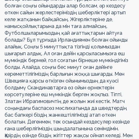
болған соңғы ойындарды алар болсам, әр кездесу
өткен сайын жерлестеріміздің шеберліктері артып
келе жатқанын байқайсың. Жігерліктеріне де,
намысқойлықтарына да мін таға алмайсың.
Футболшыларымыздың қай ағаттықтарын айтуға
болады? Бұл тұрғыда Ирландиямен болған ойынды
алайық. Соңғы 5 минуттықта тізгінді қолымыздан
шығарып алдық. Ал оған дейін қарсыласымызға еш
мүмкіндік бермей, гол соғатын бірнеше мүмкіндігіміз
болды. Алайда, соңғы бес минут оған дейінге
кереметтілігіміздің барлығын жоққа шығарды. Мен
Швецияға қарсы өткізген ойынымыздың да куәсі
болдымү Скандинавтарға өз ойын өрнектерін
көрсетулеріне еш мүмкіндік берген жоқпыз. Тіпті,
Златан Ибрагимовичтің де жолын жиі кестік. Матч
соңындағы баспасөз мәслихатында да шведтердің
бас бапкері біздің жанкештілігімізді атап өткен
болатын. Дегенмен, тек осындай кездесулер кезінде
ғана шеберлігіміздің шыңдалатынына сенімдімін.
Қазірдің өзінде біздің жігіттер жақсы ойнап келеді. Мен