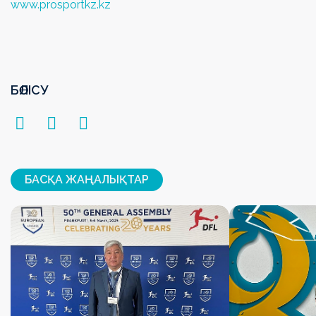
www.prosportkz.kz
БӨЛІСУ
БАСҚА ЖАҢАЛЫҚТАР