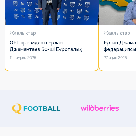
Жаңалықтар
Жаңалықтар
QFL президенті Ерлан
Ерлан Джама
Джамантаев 50-ші Еуропалық
федерациясы
лигалар Бас ассамблеясына
есімін қадірлей
11 наурыз 2025
27 ақпан 2025
қатысты
алайда оның 