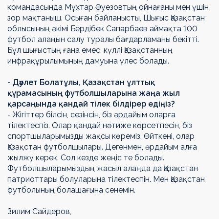
командасында Мұхтар Әуезовтың ойнағаны мен үшін
зор мақтаныш. Осыған байланысты, Шығыс Қазақстан
облысының әкімі Бердібек Сапарбаев аймақта 100
футбол алаңын салу туралы бағдарламаны бекітті.
Бұл шығыстың ғана емес, күллі Қазақстанның
инфрақұрылымының дамуына үлес болады.
- Дәулет Болатұлы, Қазақстан ұлттық
құрамасының футболшыларына жаңа жыл
қарсаңында қандай тілек білдірер едіңіз?
- Жігіттер білсін, сезінсін, біз әрдайым оларға
тілектеспіз. Олар қандай нәтиже көрсетпесін, біз
спортшыларымызды жақсы көреміз. Өйткені, олар
Қазақстан футболшылары. Дегенмен, әрдайым алға
жылжу керек. Сол кезде жеңіс те болады.
Футболшыларымыздың жасыл алаңда да Қазақстан
патриоттары болуларына тілектеспін. Мен Қазақстан
футболының болашағына сенемін.
Зилим Сайдеров,