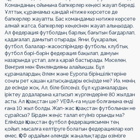
Команданың ойынына бапкерлер кеңесі жауап береді.
Ұлттық құрамамыз қандай нітиже көрсетсе де
бапкерлер жауапты. Бас командамыз нәтиже көрсете
алмай жатса, бапкерлер кеңесінен жауап алыңыздар.
Ал федерация футболдың барлық бағытын бағдарлап,
қадағалап, дамытып отырады. Яғни, бұқаралық
футбол, балалар-жасөспірімдер футболы, клубтық
футбол бәрі-бәрін федерация бақылап, дамуын
назарында ұстап, алға қарай бастырады. Мәселен,
Венгрия мен Финляндияны алайықшы. Бұл
құрамалардың Әлем және Еуропа біріншіліктеріне
соңғы рет қашан қатысқандары есіңізде ме? Иә, менің
де есімде жоқ. Ал, біле білсеңіз, бұл құрамалардың
іріктеу додаларына қатысып жүргендеріне 80 жылдан
асты. Ал Қазақстан ше? УЕФА-ға мүше болғанына енді
ғана 10 жыл болды. Жап-жас Қазақстан футболынан не
сұрайсыз? Бірден жеңіс талап етуіміз орынды ма?
Елімізде Қазақстан футбол федерациясымен тең
қойып, мысалға келтіруге болатын федерациялар көп
емес. ҚФФ әрдайым әлемдік жаңалықтарды өзімізге