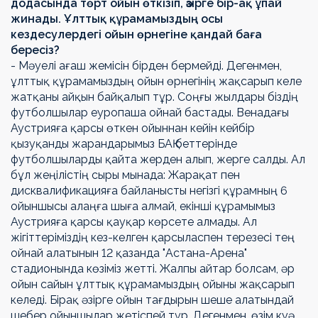
додасында төрт ойын өткізіп, әзірге бір-ақ ұпай
жинады. Ұлттық құрамамыздың осы
кездесулердегі ойын өрнегіне қандай баға
бересіз?
- Мәуелі ағаш жемісін бірден бермейді. Дегенмен,
ұлттық құрамамыздың ойын өрнегінің жақсарып келе
жатқаны айқын байқалып тұр. Соңғы жылдары біздің
футболшылар еуропаша ойнай бастады. Венадағы
Аустрияға қарсы өткен ойыннан кейін кейбір
қызуқанды жарандарымыз БАҚ беттерінде
футболшыларды қайта жерден алып, жерге салды. Ал
бұл жеңілістің сыры мынада: Жарақат пен
дисквалификацияға байланысты негізгі құрамның 6
ойыншысы алаңға шыға алмай, екінші құрамымыз
Аустрияға қарсы қауқар көрсете алмады. Ал
жігіттеріміздің кез-келген қарсыласпен терезесі тең
ойнай алатынын 12 қазанда "Астана-Арена"
стадионында көзіміз жетті. Жалпы айтар болсам, әр
ойын сайын ұлттық құрамамыздың ойыны жақсарып
келеді. Бірақ әзірге ойын тағдырын шеше алатындай
шебер ойыншылар жетіспей тұр. Дегенмен, өзім куә