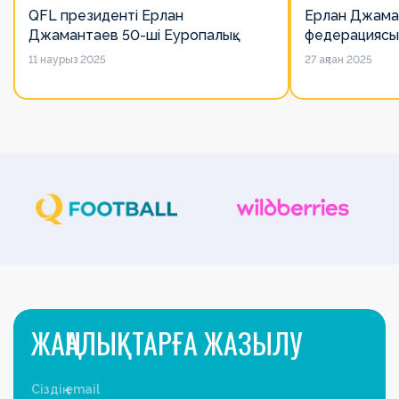
QFL президенті Ерлан
Ерлан Джама
Джамантаев 50-ші Еуропалық
федерациясы
лигалар Бас ассамблеясына
есімін қадірлей
11 наурыз 2025
27 ақпан 2025
қатысты
алайда оның 
ЖАҢАЛЫҚТАРҒА ЖАЗЫЛУ