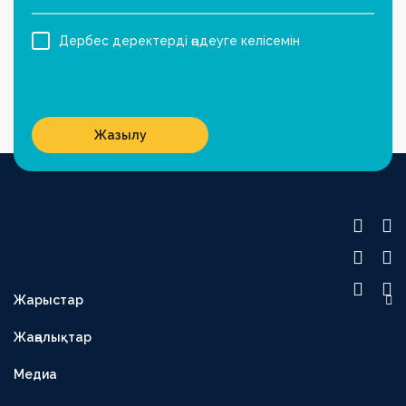
Дербес деректерді өңдеуге келісемін
Жазылу
Жарыстар
OLIMPBET ПРЕМЬЕР-ЛИГА
Жаңалықтар
1XBET БІРІНШІ ЛИГА
Медиа
OLIMPBET КУБОК
ЕКІНШІ ЛИГА