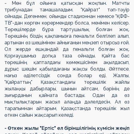
- Мен бұл ойынға қатысқан жоқпын. Матчты
трибунадан тамашаладым. "Қайрат" тәп-тәуір
ойнады. Дегенмен, ойынды стадионнан немесе "ҚФФ-
ТВ"-дан көрген көрермендер болса, менімен келісер.
Төрешілерде бұра тартушылық болған жоқ.
Төрешінің біздің қақпамызға пенальти белгілеп алып,
артынан өз шешімінен айнығанын меңзеп отырсыз ғой.
Ол жерде ешқандай да пенальти болған жоқ.
Қорғаушымыз допқа таза ойнады. Қайта бас
төрешінің қапталдағы көмекшісімен ақылдасып,
дұрыс шешім қабылдағаны жақсы болды. Әйтпесе,
нағыз әділетсіздік сонда болар еді. Жалпы,
"Қайраттың" Қазақстандағы төрешілік жайлы
жылаңқы дабырлары, шынын айтсам, бәрінің де
зығырданын қайната бастады. Одан да өз
мықтылықтарын жасыл алаңда дәлелдесін. Ал өз
тарапымнан айтарым, Қазақстанда төрешілік жыл
өткен сайын жақсарып келеді.
- Өткен жылы "Ертіс" ел біріншілігінің күмісін жеңіп