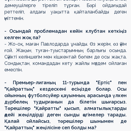
демеушілерге тіреліп тұрған. Бәрі ойдағыдай
реттеліп, алдағы уақытта қайталанбайды деген
үміттемін.
- Осындай проблемадан кейін клубтан кеткіңіз
келген жоқ па?
- Жо-оқ, маған Павлодарда ұнайды. Өз жерім, өз үйім
ғой. Жақын, туған-туыстарымның барлығы осында.
Сүйікті келіншегім мен кішкентай бөпем де осы жақта.
Сондықтан, командадан кету жайлы мүлдем ойлаған
емеспін.
- Премьер-лиганың 11-турында "Ертіс" пен
"Қайраттың" кездескені есіңізде болар. Осы
ойынның футболсүйер қауымның арасында үлкен
дүрбелең тудырғанын да білетін шығарсыз.
Төрешілер "Қайратты" қысып, алматылықтарды
әдейі жеңілдірді деген сынды әңгімелер тарады.
Қалай ойлайсыз, төрешілер шынымен де
"Қайраттың" жеңілісіне сеп болды ма?