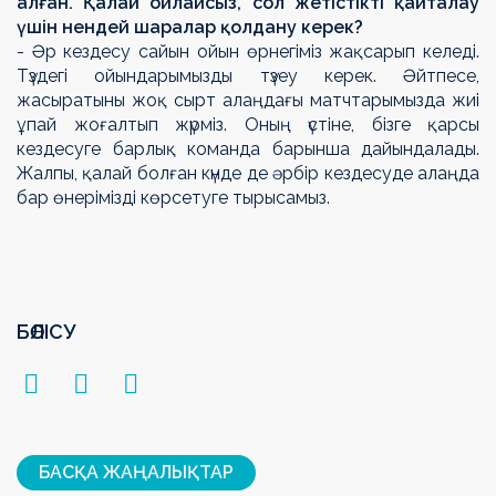
алған. Қалай ойлайсыз, сол жетістікті қайталау
үшін нендей шаралар қолдану керек?
- Әр кездесу сайын ойын өрнегіміз жақсарып келеді.
Түздегі ойындарымызды түзеу керек. Әйтпесе,
жасыратыны жоқ сырт алаңдағы матчтарымызда жиі
ұпай жоғалтып жүрміз. Оның үстіне, бізге қарсы
кездесуге барлық команда барынша дайындалады.
Жалпы, қалай болған күнде де әрбір кездесуде алаңда
бар өнерімізді көрсетуге тырысамыз.
БӨЛІСУ
БАСҚА ЖАҢАЛЫҚТАР