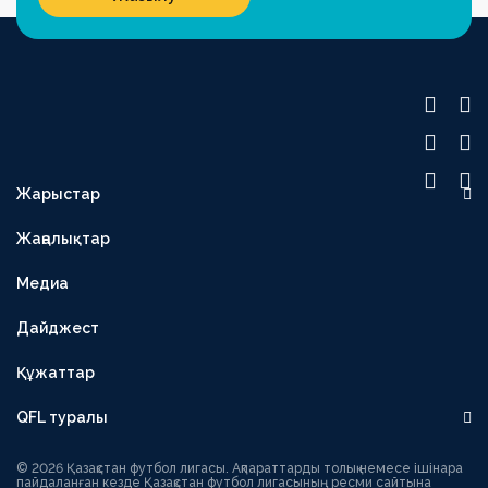
Жарыстар
OLIMPBET ПРЕМЬЕР-ЛИГА
Жаңалықтар
1XBET БІРІНШІ ЛИГА
Медиа
OLIMPBET КУБОК
ЕКІНШІ ЛИГА
Дайджест
OLIMPBET СУПЕРКУБОК
Құжаттар
ӘЙЕЛДЕР ЛИГАСЫ
QFL туралы
ӘЙЕЛДЕР КУБОГЫ
Басшылық
1ХВЕТ ЛИГА КУБОГЫ
© 2026 Қазақстан футбол лигасы. Ақпараттарды толық немесе ішінара
пайдаланған кезде Қазақстан футбол лигасының ресми сайтына