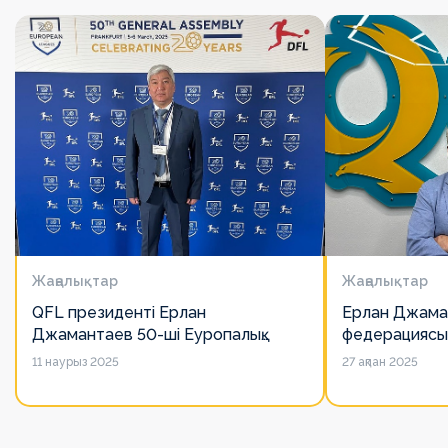
Жаңалықтар
Жаңалықтар
QFL президенті Ерлан
Ерлан Джама
Джамантаев 50-ші Еуропалық
федерациясы
лигалар Бас ассамблеясына
есімін қадірлей
11 наурыз 2025
27 ақпан 2025
қатысты
алайда оның 