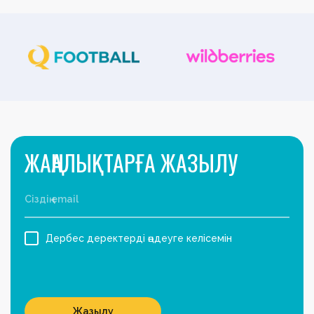
ЖАҢАЛЫҚТАРҒА ЖАЗЫЛУ
Дербес деректерді өңдеуге келісемін
Жазылу