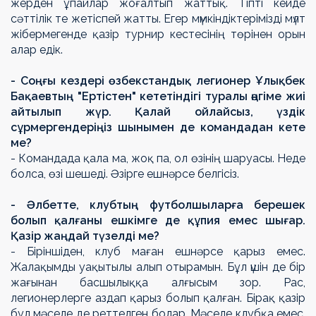
жерден ұпайлар жоғалтып жаттық. Тіпті кейде
сәттілік те жетіспей жатты. Егер мүмкіндіктерімізді мүлт
жібермегенде қазір турнир кестесінің төрінен орын
алар едік.
- Соңғы кездері өзбекстандық легионер Ұлықбек
Бақаевтың "Ертістен" кететіндігі туралы әңгіме жиі
айтылып жүр. Қалай ойлайсыз, үздік
сұрмергендеріңіз шынымен де командадан кете
ме?
- Командада қала ма, жоқ па, ол өзінің шаруасы. Неде
болса, өзі шешеді. Әзірге ешнәрсе белгісіз.
- Әлбетте, клубтың футболшыларға берешек
болып қалғаны ешкімге де құпия емес шығар.
Қазір жаңдай түзелді ме?
- Біріншіден, клуб маған ешнәрсе қарыз емес.
Жалақымды уақытылы алып отырамын. Бұл үшін де бір
жағынан басшылыққа алғысым зор. Рас,
легионерлерге аздап қарыз болып қалған. Бірақ қазір
бұл мәселе де реттелген болар. Мәселе клубқа емес,