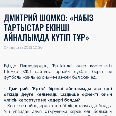
ДМИТРИЙ ШОМКО: «НАҒЫЗ
ТАРТЫСТАР ЕКІНШІ
АЙНАЛЫМДА КҮТІП ТҰР»
07 маусым 2013 10:30
Бүгінде Павлодардың "Ертісінде" өнер көрсететін
Шомко КФЛ сайтына арнайы сұхбат беріп, ел
футболы жайлы өз ойымен аз-кем бөліскен еді.
- Дмитрий, "Ертіс" бірінші айналымды аса сәтті
өткізді деуге келмейді. Сіздіңше өрнекті ойын
үлгісін көрсетуге не кедергі болды?
- Көптеген ойындарда тізгін біздің қолымызда болды.
Үш ұпайдан алып отыруымыз керек еді, болмашы