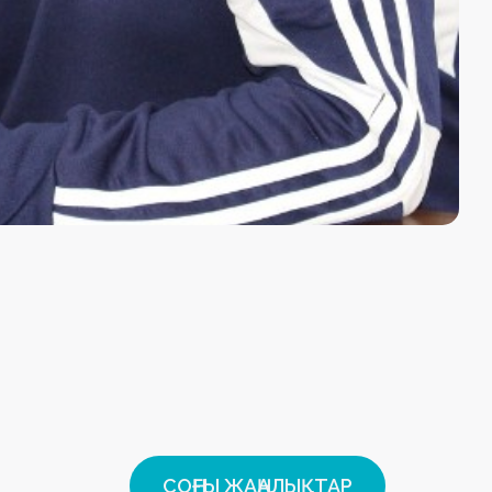
СОҢҒЫ ЖАҢАЛЫҚТАР