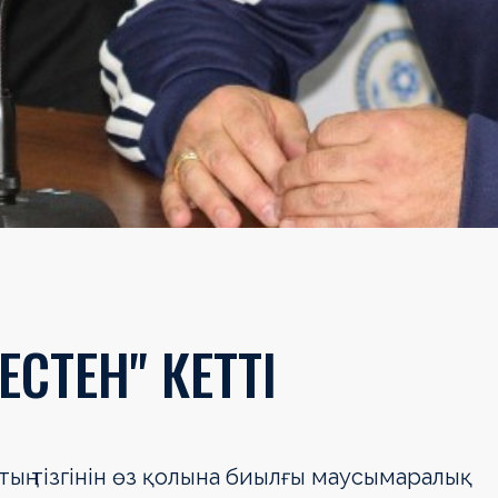
СТЕН" КЕТТІ
бтың тізгінін өз қолына биылғы маусымаралық