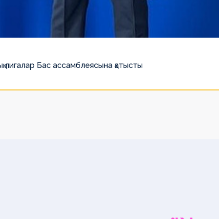
қ лигалар Бас ассамблеясына қатысты