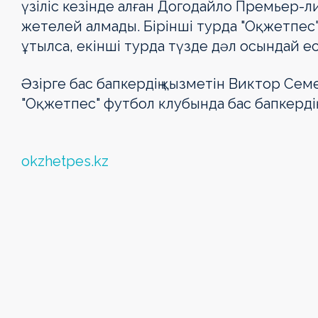
үзіліс кезінде алған Догодайло Премьер-л
жетелей алмады. Бірінші турда "Оқжетпес"
ұтылса, екінші турда түзде дәл осындай ес
Әзірге бас бапкердің қызметін Виктор Се
"Оқжетпес" футбол клубында бас бапкердің
okzhetpes.kz