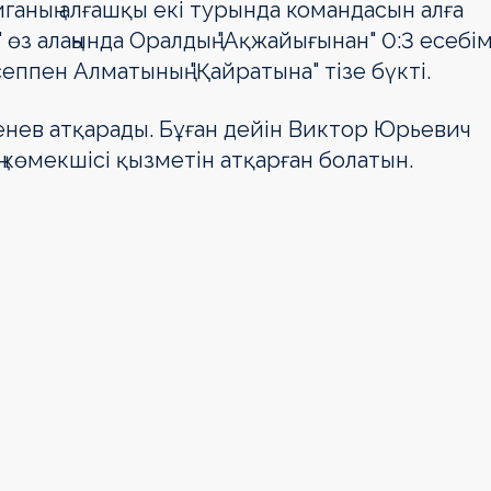
иганың алғашқы екі турында командасын алға
 өз алаңында Оралдың "Ақжайығынан" 0:3 есебі
еппен Алматының "Қайратына" тізе бүкті.
менев атқарады. Бұған дейін Виктор Юрьевич
 көмекшісі қызметін атқарған болатын.