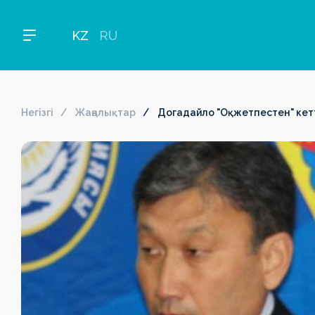
KZ
RU
Негізгі
Жаңалықтар
Догадайло "Оқжетпестен" кет