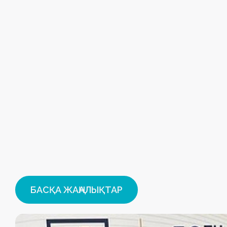
БАСҚА ЖАҢАЛЫҚТАР