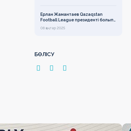
лимит
Ерлан Жамантаев Qazaqstan
Football League президенті болып
сайланды
08 қаңтар 2025
БӨЛІСУ