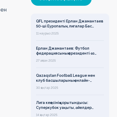
мен
QFL президенті Ерлан Джамантаев
50-ші Еуропалық лигалар Бас
ассамблеясына қатысты
11 наурыз 2025
Ерлан Джамантаев: Футбол
федерациясының президенті өз
есімін қадірлейтінін айтқан еді,
27 ақпан 2025
алайда оның сөзі түкке тұрмайды!
Qazaqstan Football League мен
клуб басшыларының онлайн-
конференциясының қорытындысы
30 қаңтар 2025
бойынша баспасөз-релизі
Лига кеңесінің қорытындысы:
Суперкубок уақыты, әйелдер
футболының дамуы, легионерлерге
14 қаңтар 2025