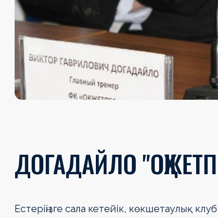
ДОГАДАЙЛО "ОҚЖЕТПЕ
Естеріңізге сала кетейік, көкшетаулық клу