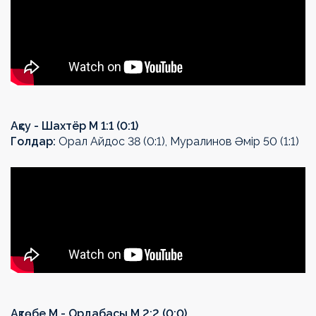
Ақсу - Шахтёр М 1:1 (0:1)
Голдар:
Орал Айдос 38 (0:1), Муралинов Әмір 50 (1:1)
Ақтөбе М - Ордабасы М 2:2 (0:0)