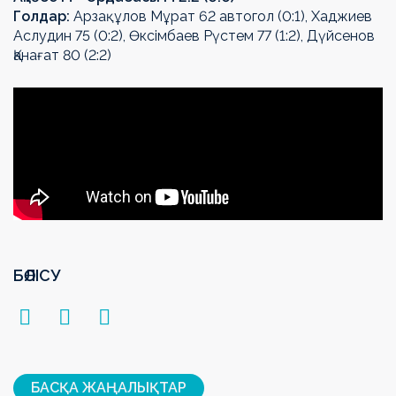
Голдар:
Арзақұлов Мұрат 62 автогол (0:1), Хаджиев
Аслудин 75 (0:2), Өксімбаев Рүстем 77 (1:2), Дүйсенов
Қанағат 80 (2:2)
БӨЛІСУ
БАСҚА ЖАҢАЛЫҚТАР