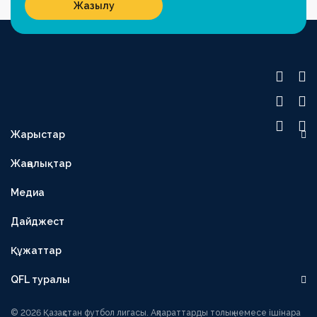
Жазылу
Жарыстар
OLIMPBET ПРЕМЬЕР-ЛИГА
Жаңалықтар
1XBET БІРІНШІ ЛИГА
Медиа
OLIMPBET КУБОК
ЕКІНШІ ЛИГА
Дайджест
OLIMPBET СУПЕРКУБОК
Құжаттар
ӘЙЕЛДЕР ЛИГАСЫ
QFL туралы
ӘЙЕЛДЕР КУБОГЫ
Басшылық
1ХВЕТ ЛИГА КУБОГЫ
© 2026 Қазақстан футбол лигасы. Ақпараттарды толық немесе ішінара