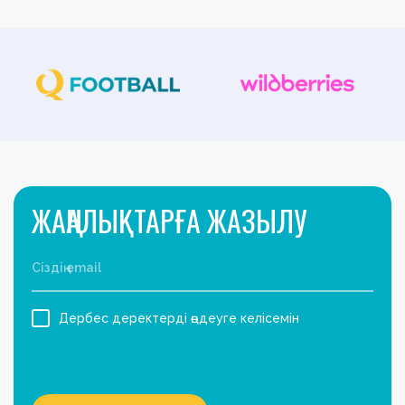
ЖАҢАЛЫҚТАРҒА ЖАЗЫЛУ
Дербес деректерді өңдеуге келісемін