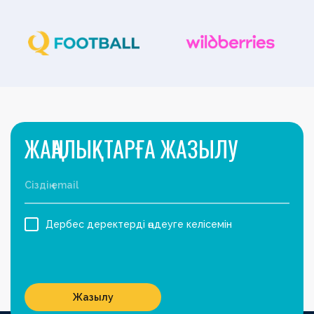
ЖАҢАЛЫҚТАРҒА ЖАЗЫЛУ
Дербес деректерді өңдеуге келісемін
Жазылу