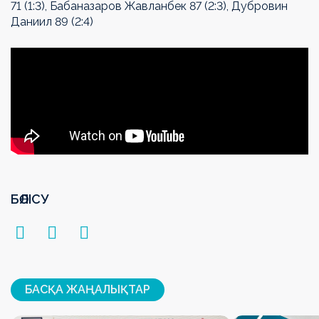
71 (1:3), Бабаназаров Жавланбек 87 (2:3), Дубровин
Даниил 89 (2:4)
БӨЛІСУ
БАСҚА ЖАҢАЛЫҚТАР