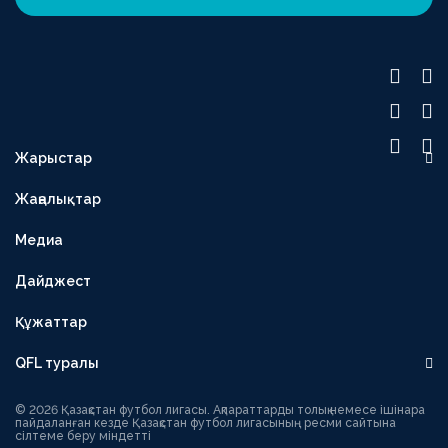
Жарыстар
OLIMPBET ПРЕМЬЕР-ЛИГА
Жаңалықтар
1XBET БІРІНШІ ЛИГА
Медиа
OLIMPBET КУБОК
ЕКІНШІ ЛИГА
Дайджест
OLIMPBET СУПЕРКУБОК
Құжаттар
ӘЙЕЛДЕР ЛИГАСЫ
QFL туралы
ӘЙЕЛДЕР КУБОГЫ
Басшылық
1ХВЕТ ЛИГА КУБОГЫ
© 2026 Қазақстан футбол лигасы. Ақпараттарды толық немесе ішінара
пайдаланған кезде Қазақстан футбол лигасының ресми сайтына
сілтеме беру міндетті