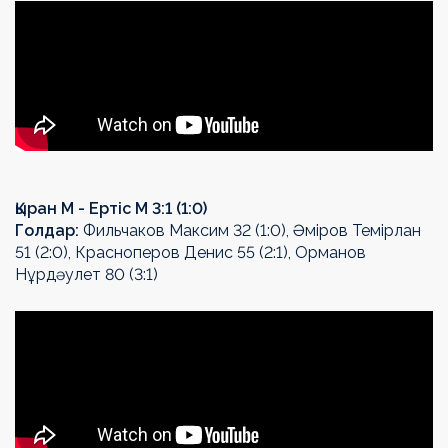
Қыран М - Ертіс М 3:1 (1:0)
Голдар:
Фильчаков Максим 32 (1:0), Әміров Темірлан
51 (2:0), Красноперов Денис 55 (2:1), Орманов
Нұрдәулет 80 (3:1)