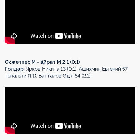
Оқжетпес М - Қайрат М 2:1 (0:1)
Голдар:
Ярков Никита 13 (0:1), Ашихмин Евгений 57
пенальти (1:1), Батталов Әділ 84 (2:1)