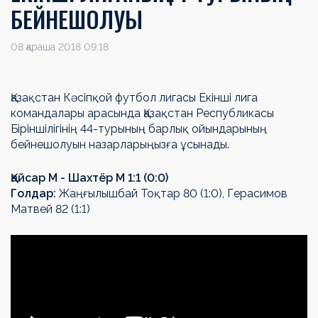
БЕЙНЕШОЛУЫ
08 қараша 2018 09:18
Қазақстан Кәсіпқой футбол лигасы Екінші лига
командалары арасында Қазақстан Республикасы
Біріншілігінің 44-турының барлық ойындарының
бейнешолуын назарларыңызға ұсынады.
Қайсар М - Шахтёр М 1:1 (0:0)
Голдар:
Жаңғылышбай Тоқтар 80 (1:0), Герасимов
Матвей 82 (1:1)