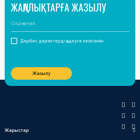
ЖАҢАЛЫҚТАРҒА ЖАЗЫЛУ
Дербес деректерді өңдеуге келісемін
Жазылу
Жарыстар
OLIMPBET ПРЕМЬЕР-ЛИГА