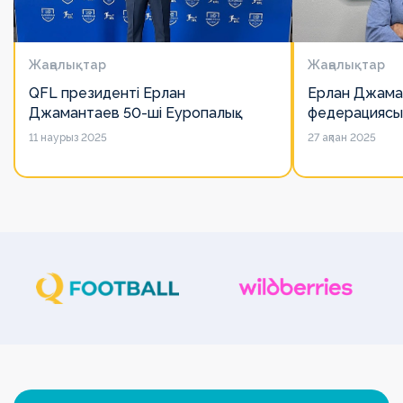
Жаңалықтар
Жаңалықтар
QFL президенті Ерлан
Ерлан Джама
Джамантаев 50-ші Еуропалық
федерациясы
лигалар Бас ассамблеясына
есімін қадірлей
11 наурыз 2025
27 ақпан 2025
қатысты
алайда оның 