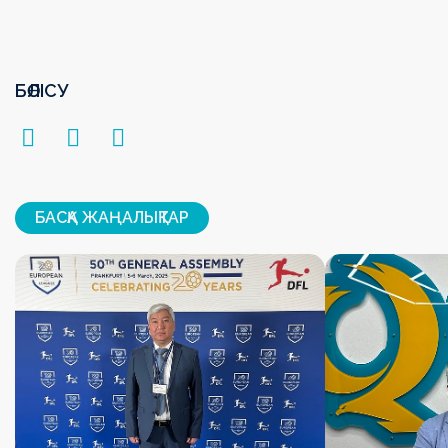
БӨЛІСУ
БАСҚА ЖАҢАЛЫҚТАР