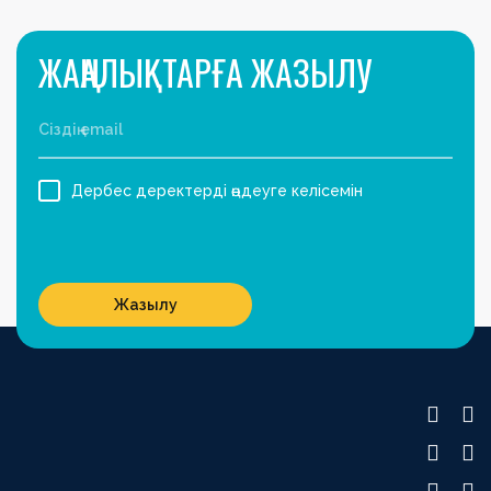
ЖАҢАЛЫҚТАРҒА ЖАЗЫЛУ
Дербес деректерді өңдеуге келісемін
Жазылу