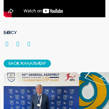
БӨЛІСУ
БАСҚА ЖАҢАЛЫҚТАР