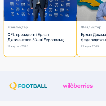
Жаңалықтар
Жаңалықтар
QFL президенті Ерлан
Ерлан Джама
Джамантаев 50-ші Еуропалық
федерациясы
лигалар Бас ассамблеясына
есімін қадірлей
11 наурыз 2025
27 ақпан 2025
қатысты
алайда оның 