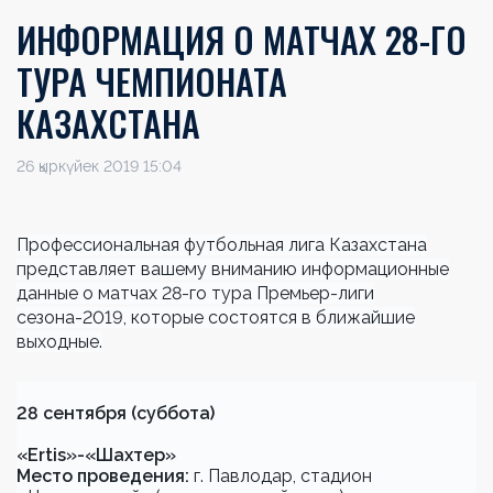
ИНФОРМАЦИЯ О МАТЧАХ 28-ГО
ТУРА ЧЕМПИОНАТА
КАЗАХСТАНА
26 қыркүйек 2019 15:04
Профессиональная футбольная лига Казахстана
представляет вашему вниманию информационные
данные о матчах 28-го тура Премьер-лиги
сезона-2019, которые состоятся в ближайшие
выходные.
28
сентября
(
суббота
)
«
Ertis
»-«
Шахтер
»
Место проведения:
г
.
Павлодар
,
стадион