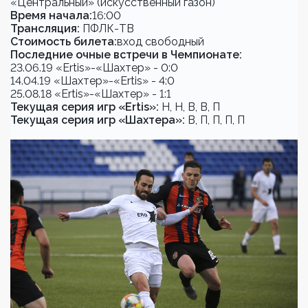
«
Центральный
» (
искусственный газон)
Время начала:
16
:00
Трансляция:
ПФЛК-ТВ
Стоимость билета:
вход свободный
Последние очные встречи в Чемпионате:
23.06.19 «Ertis»-«Шахтер» - 0:0
14.04.19 «Шахтер»-«Ertis» - 4:0
25.08.18 «Ertis»-«Шахтер» - 1:1
Текущая серия игр «
Ertis
»:
Н, Н, В, В, П
Текущая серия игр «
Шахтера
»:
В, П, П, П, П