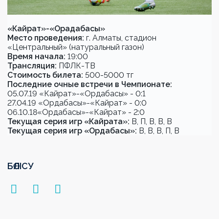
«
Кайрат
»-«
Орадабасы
»
Место проведения:
г.
Алматы
, стадион
«Центральный» (натуральный газон)
Время начала:
1
9
:00
Трансляция:
ПФЛК-ТВ
Стоимость билета:
500-5000
тг
Последние очные встречи в Чемпионате:
05.07.19 «
Кайрат
»-«
Ордабасы
» -
0:1
27
.
04
.19 «
Ордабасы
»-«
Кайрат
» -
0:0
06
.
10
.
18
«
Ордабасы
»-«
Кайрат
» -
2:0
Текущая серия игр «Кайрата»:
В, П, В, В, В
Текущая серия игр «Ордабасы»:
В, В, В, П, В
БӨЛІСУ