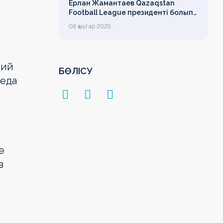
Ерлан Жамантаев Qazaqstan
Football League президенті болып
сайланды
08 қаңтар 2025
ший
БӨЛІСУ
беда
е
в