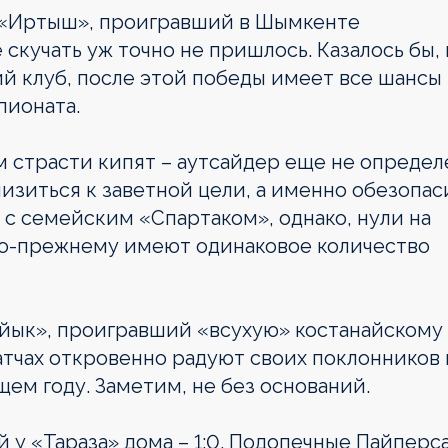
 «Иртыш», проигравший в Шымкенте
е скучать уж точно не пришлось. Казалось бы,
й клуб, после этой победы имеет все шансы
пионата.
м страсти кипят – аутсайдер еще не определ
зиться к заветной цели, а именно обезопас
ч с семейским «Спартаком», однако, нули на
 по-прежнему имеют одинаковое количество
йык», проигравший «всухую» костанайскому
матчах откровенно радуют своих поклонников 
ем году. Заметим, не без оснований.
 у «Тараза» дома – 1:0. Подопечные Пайперс