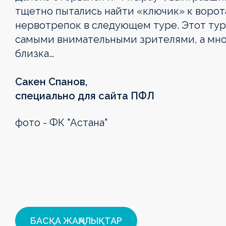
тщетно пытались найти «ключик» к ворот
нервотрепок в следующем туре. Этот тур 
самыми внимательными зрителями, а мно
близка…
Сакен Спанов,
специально для сайта ПФЛ
фото - ФК "Астана"
OLIMPBET
1XBET
OLIMPBET
ЕКІНШІ
OLIMPBET
ӘЙЕЛДЕР
ӘЙЕЛДЕР
1ХВЕТ
Басшылық
ПРЕМЬЕР-
БІРІНШІ
КУБОК
ЛИГА
СУПЕРКУБОК
ЛИГАСЫ
КУБОГЫ
ЛИГА
ЛИГА
ЛИГА
КУБОГЫ
Жаңалықтар
Жаңалықтар
Жаңалықтар
Жаңалықтар
Жаңалықтар
Жаңалықтар
Жаңалықтар
Жаңалықтар
Күнтізбе
Күнтізбе
Күнтізбе
Күнтізбе
Күнтізбе
БАСҚА ЖАҢАЛЫҚТАР