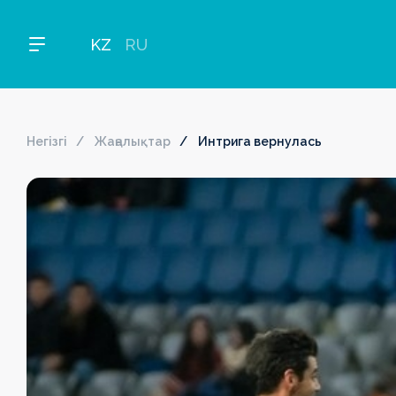
KZ
RU
Негізгі
Жаңалықтар
Интрига вернулась