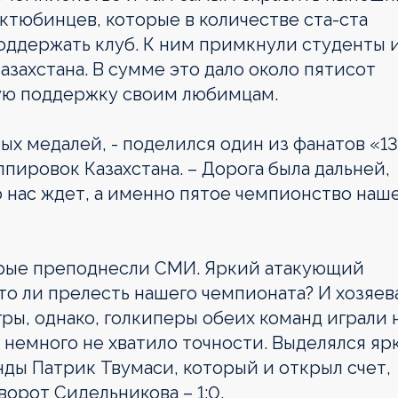
ктюбинцев, которые в количестве ста-ста
оддержать клуб. К ним примкнули студенты 
захстана. В сумме это дало около пятисот
ую поддержку своим любимцам.
ых медалей, - поделился один из фанатов «13
ппировок Казахстана. – Дорога была дальней,
то нас ждет, а именно пятое чемпионство наш
торые преподнесли СМИ. Яркий атакующий
то ли прелесть нашего чемпионата? И хозяева
гры, однако, голкиперы обеих команд играли 
 немного не хватило точности. Выделялся яр
ды Патрик Твумаси, который и открыл счет,
орот Сидельникова – 1:0.