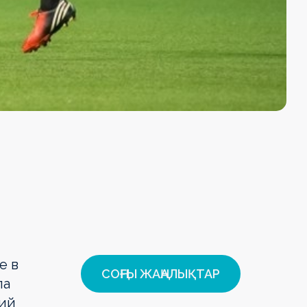
е в
СОҢҒЫ ЖАҢАЛЫҚТАР
ла
ний