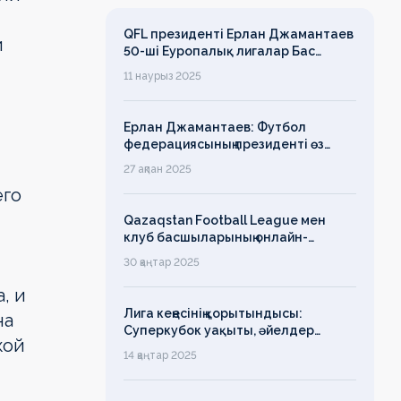
QFL президенті Ерлан Джамантаев
и
50-ші Еуропалық лигалар Бас
ассамблеясына қатысты
11 наурыз 2025
Ерлан Джамантаев: Футбол
федерациясының президенті өз
есімін қадірлейтінін айтқан еді,
27 ақпан 2025
алайда оның сөзі түкке тұрмайды!
его
Qazaqstan Football League мен
клуб басшыларының онлайн-
конференциясының қорытындысы
30 қаңтар 2025
бойынша баспасөз-релизі
, и
Лига кеңесінің қорытындысы:
на
Суперкубок уақыты, әйелдер
кой
футболының дамуы, легионерлерге
14 қаңтар 2025
лимит