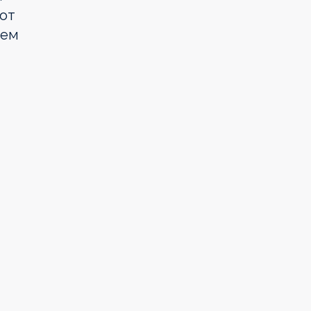
 от
дем