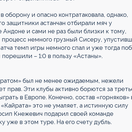
в оборону и опасно контратаковала, однако,
 то защитники астанчан отбирали мяч у
 Андоне и сами не раз были близки к тому,
л процесс немного грузный Сисеру, упустив
атча темп игры немного спал и уже тогда по
 порешили – 1:0 в пользу «Астаны».
айратом» был не менее ожидаемым, нежели
ет прав. Эти клубы активно борются за треть
грать в Европе. Конечно, состав «горняков» 
 «Кайрата» это не умаляет, а истинную силу
осип Кнежевич подарил своей команде
 уже в этом туре. На его счету дубль.