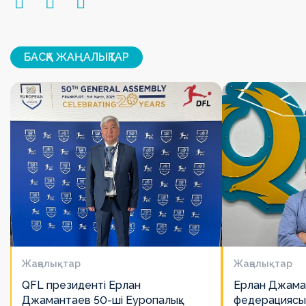
БАСҚА ЖАҢАЛЫҚТАР
Жаңалықтар
Жаңалықтар
QFL президенті Ерлан
Ерлан Джама
Джамантаев 50-ші Еуропалық
федерациясы