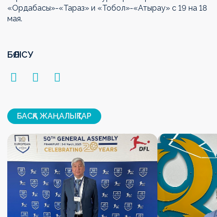
«Ордабасы»-«Тараз» и «Тобол»-«Атырау» с 19 на 18
мая.
БӨЛІСУ
БАСҚА ЖАҢАЛЫҚТАР