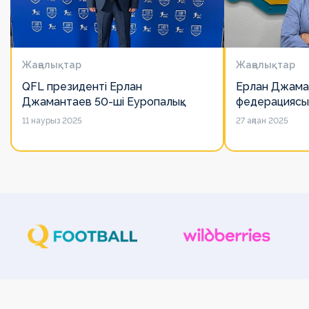
Жаңалықтар
Жаңалықтар
QFL президенті Ерлан
Ерлан Джама
Джамантаев 50-ші Еуропалық
федерациясы
лигалар Бас ассамблеясына
есімін қадірлей
11 наурыз 2025
27 ақпан 2025
қатысты
алайда оның 