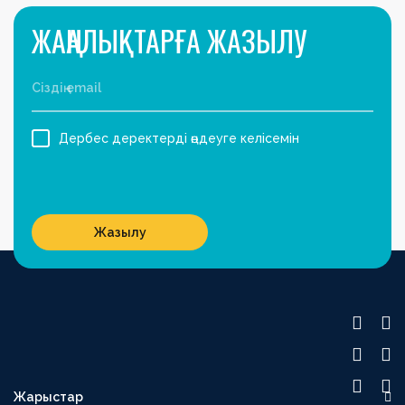
ЖАҢАЛЫҚТАРҒА ЖАЗЫЛУ
Дербес деректерді өңдеуге келісемін
Жазылу
Жарыстар