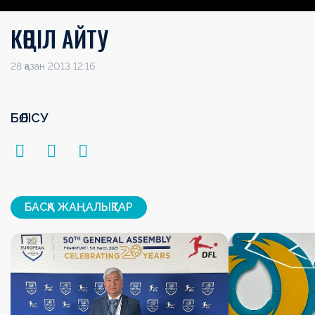
КӨҢІЛ АЙТУ
28 қазан 2013 12:16
БӨЛІСУ
БАСҚА ЖАҢАЛЫҚТАР