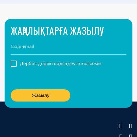
ЖАҢАЛЫҚТАРҒА ЖАЗЫЛУ
Дербес деректерді өңдеуге келісемін
Жазылу