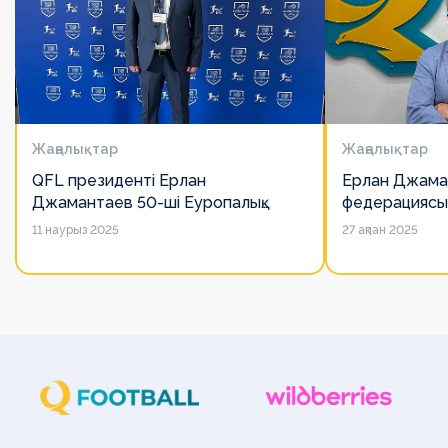
Жаңалықтар
Жаңалықтар
QFL президенті Ерлан
Ерлан Джама
Джамантаев 50-ші Еуропалық
федерациясы
лигалар Бас ассамблеясына
есімін қадірлей
11 наурыз 2025
27 ақпан 2025
қатысты
алайда оның 