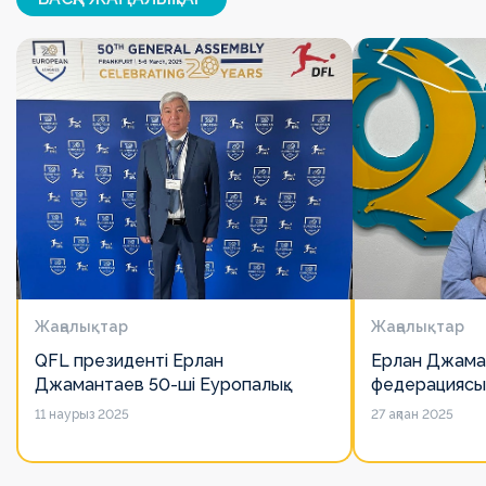
Жаңалықтар
Жаңалықтар
QFL президенті Ерлан
Ерлан Джама
Джамантаев 50-ші Еуропалық
федерациясы
лигалар Бас ассамблеясына
есімін қадірлей
11 наурыз 2025
27 ақпан 2025
қатысты
алайда оның 