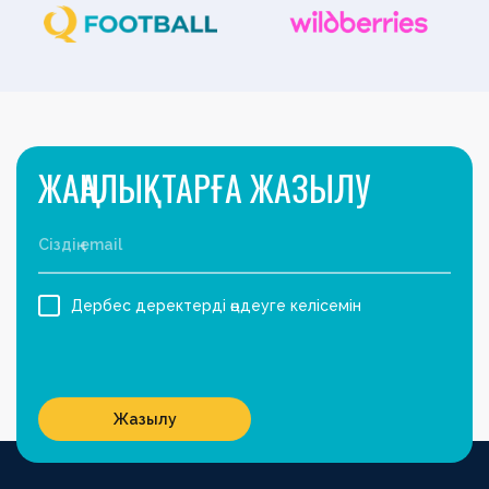
ЖАҢАЛЫҚТАРҒА ЖАЗЫЛУ
Дербес деректерді өңдеуге келісемін
Жазылу