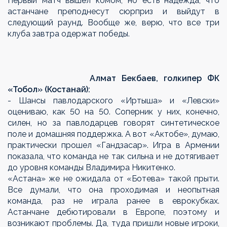
Первый матч вышел комом, но есть надежда, что
астанчане преподнесут сюрприз и выйдут в
следующий раунд. Вообще же, верю, что все три
клуба завтра одержат победы.
Алмат Бекбаев, голкипер ФК
«Тобол» (Костанай):
- Шансы павлодарского «Иртыша» и «Левски»
оцениваю, как 50 на 50. Соперник у них, конечно,
силен, но за павлодарцев говорят синтетическое
поле и домашняя поддержка. А вот «Актобе», думаю,
практически прошел «Гандзасар». Игра в Армении
показала, что команда не так сильна и не дотягивает
до уровня команды Владимира Никитенко.
«Астана» же не ожидала от «Ботева» такой прыти.
Все думали, что она проходимая и неопытная
команда, раз не играла ранее в еврокубках.
Астанчане дебютировали в Европе, поэтому и
возникают проблемы. Да, туда пришли новые игроки,