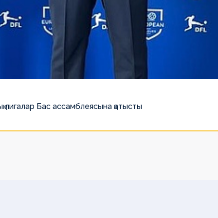
қ лигалар Бас ассамблеясына қатысты