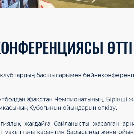
ЕКОНФЕРЕНЦИЯСЫ ӨТТІ
ық клубтардың басшыларымен бейнеконферен
болдан Қазақстан Чемпионатының, Бірінші 
ликасының Кубогының ойындарын өткізу.
гиялық жағдайға байланысты жасалған арн
гі уақыттағы карантин барысында және ойы