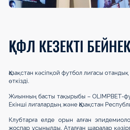
ҚКФЛ КЕЗЕКТІ БЕЙН
Қазақстан кәсіпқой футбол лигасы отанд
өткізді.
Жиынның басты тақырыбы – OLIMPBET-фут
Екінші лигалардың және Қазақстан Респуб
Клубтарға елде орын алған эпидемиоло
жоспар ұсынылды. Аталған шаралар қәзір