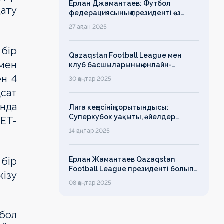
Ерлан Джамантаев: Футбол
ату
федерациясының президенті өз
есімін қадірлейтінін айтқан еді,
27 ақпан 2025
алайда оның сөзі түкке тұрмайды!
бір
Qazaqstan Football League мен
мен
клуб басшыларының онлайн-
конференциясының қорытындысы
ен 4
30 қаңтар 2025
бойынша баспасөз-релизі
қсат
ында
Лига кеңесінің қорытындысы:
Суперкубок уақыты, әйелдер
BET-
футболының дамуы, легионерлерге
14 қаңтар 2025
лимит
 бір
Ерлан Жамантаев Qazaqstan
Football League президенті болып
ізу
сайланды
08 қаңтар 2025
бол