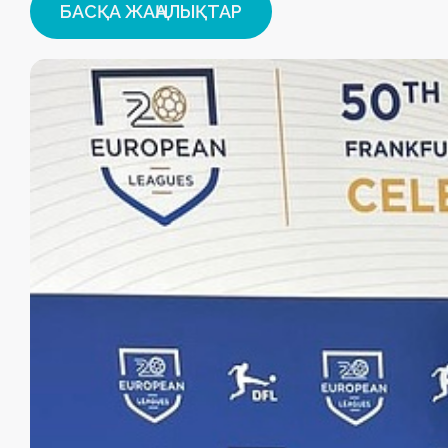
БАСҚА ЖАҢАЛЫҚТАР