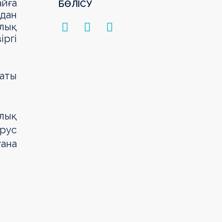
йға
БӨЛІСУ
дан
лық
іргі
аты
лық
рус
ана