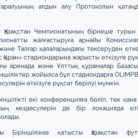
таралуының алдын алу Протоколын қатаңд
 Қазақстан Чемпионатының бірнеше турын 
мпионатты жалғастыруға арнайы Комиссия
және Талғар қалаларындағы тексеруден өтк
 Қыран» стадиондарына жарысты өткізуге рұ
ндағы аренада және Ұлттық құрамалар Базас
кемшіліктер жойылса бұл стадиондарға OLIMP
улерін өткізуге рұқсат берілуі мүмкін.
іншілікті екі конференцияға бөліп, тек қана
ның кездесулерін де бір локацияда өтк
болады.
ы Біріншілікке қатысты Қазақстан фут