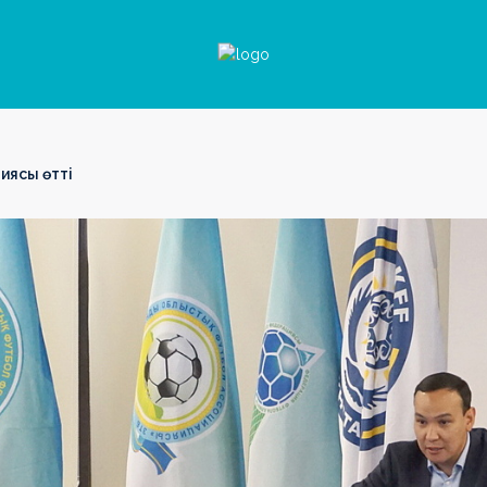
иясы өтті