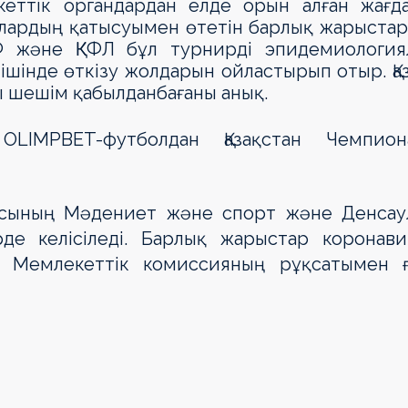
еттік органдардан елде орын алған жағда
лардың қатысуымен өтетін барлық жарыстар
ФФ және ҚКФЛ бұл турнирді эпидемиология
інде өткізу жолдарын ойластырып отыр. Қаз
ты шешім қабылданбағаны анық.
OLIMPBET-футболдан Қазақстан Чемпион
касының Мәдениет және спорт және Денсау
рде келісіледі. Барлық жарыстар коронави
 Мемлекеттік комиссияның рұқсатымен ғ