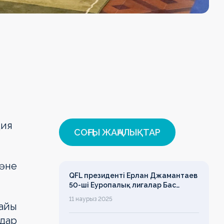
ция
СОҢҒЫ ЖАҢАЛЫҚТАР
және
QFL президенті Ерлан Джамантаев
50-ші Еуропалық лигалар Бас
ассамблеясына қатысты
11 наурыз 2025
айы
ндар