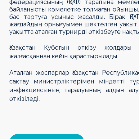
федерациясының (ҚФФ) тарапына мемлек
байланысты кәмелетке толмаған ойыншы
бас тартуға ұсыныс жасалды. Бірақ Қ
жағдайдың орнығуымен шектелген уақыт іш
уақытта аталған турнирді өткізбеуге нақ
Қазақстан Кубогын өткізу жолдары 
жалғасқаннан кейін қарастырылады.
Аталған жоспарлар Қазақстан Республи
сақтау министрліктерімен міндетті тү
инфекциясының таралуының алдын алу
өткізіледі.