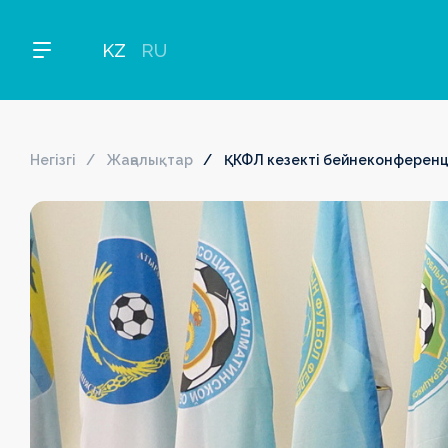
KZ
RU
Негізгі
Жаңалықтар
ҚКФЛ кезекті бейнеконференц