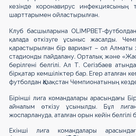
кезінде коронавирус инфекциясының 
шарттарымен ойластырылған.
Клуб басшыларына OLIMPBET-футболдан
қалада өткізуге ұсыныс жасалды. Че
қарастырылған бір вариант – ол Алматы 
стадионды пайдалану. Орталық және «Жас
берілгені белгілі. Ал Т. Сегізбаев аты
бірқатар кемшіліктер бар. Егер аталған 
футболдан Қазақстан Чемпионатының кездес
Бірінші лига командалары арасындағы Бір
айналым өткізу ұсынылды. Бұл лига
жоспарлануда, аталған орын кейін белгілі 
Екінші лига командалары арасындағ