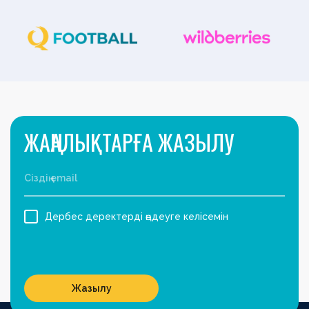
ЖАҢАЛЫҚТАРҒА ЖАЗЫЛУ
Дербес деректерді өңдеуге келісемін
Жазылу