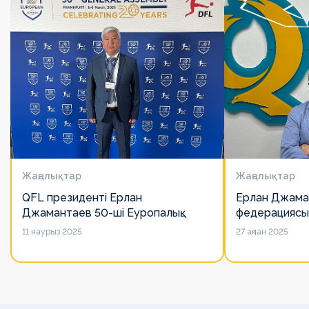
Жаңалықтар
Жаңалықтар
QFL президенті Ерлан
Ерлан Джама
Джамантаев 50-ші Еуропалық
федерациясы
лигалар Бас ассамблеясына
есімін қадірлей
11 наурыз 2025
27 ақпан 2025
қатысты
алайда оның 