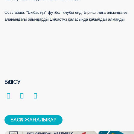
Осылайша, "Екібастұз" футбол клубы енді Бірінші лига аясында өз
алаңындағы ойындарды Екібастұз қаласында қабылдай алмайды.
БӨЛІСУ
БАСҚА ЖАҢАЛЫҚТАР