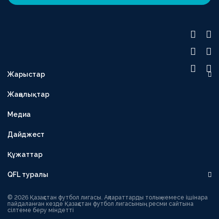
Жарыстар
OLIMPBET ПРЕМЬЕР-ЛИГА
Жаңалықтар
1XBET БІРІНШІ ЛИГА
Медиа
OLIMPBET КУБОК
ЕКІНШІ ЛИГА
Дайджест
OLIMPBET СУПЕРКУБОК
Құжаттар
ӘЙЕЛДЕР ЛИГАСЫ
QFL туралы
ӘЙЕЛДЕР КУБОГЫ
Басшылық
1ХВЕТ ЛИГА КУБОГЫ
© 2026 Қазақстан футбол лигасы. Ақпараттарды толық немесе ішінара
пайдаланған кезде Қазақстан футбол лигасының ресми сайтына
сілтеме беру міндетті