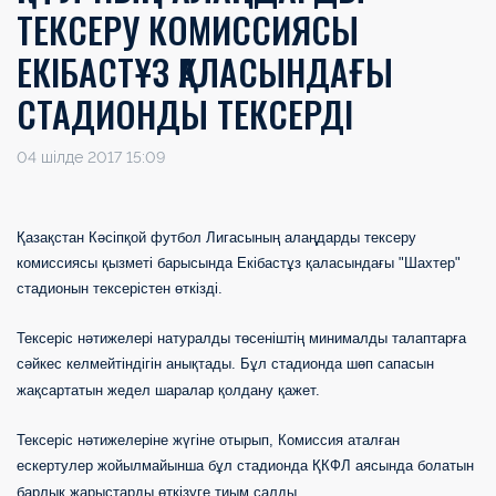
ТЕКСЕРУ КОМИССИЯСЫ
ЕКІБАСТҰЗ ҚАЛАСЫНДАҒЫ
СТАДИОНДЫ ТЕКСЕРДІ
04 шілде 2017 15:09
Қазақстан Кәсіпқой футбол Лигасының алаңдарды тексеру
комиссиясы қызметі барысында Екібастұз қаласындағы "Шахтер"
стадионын тексерістен өткізді.
Тексеріс нәтижелері натуралды төсеніштің минималды талаптарға
сәйкес келмейтіндігін анықтады. Бұл стадионда шөп сапасын
жақсартатын жедел шаралар қолдану қажет.
Тексеріс нәтижелеріне жүгіне отырып, Комиссия аталған
ескертулер жойылмайынша бұл стадионда ҚКФЛ аясында болатын
барлық жарыстарды өткізуге тиым салды.