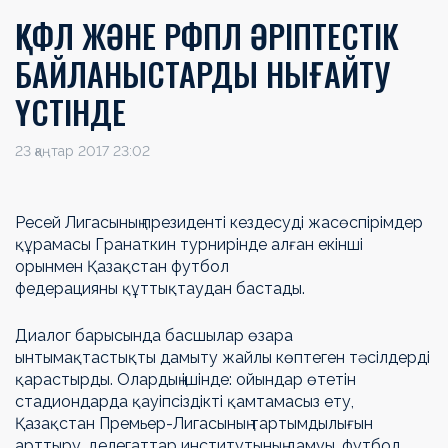
ҚКФЛ ЖӘНЕ РФПЛ ӘРІПТЕСТІК
БАЙЛАНЫСТАРДЫ НЫҒАЙТУ
ҮСТІНДЕ
23 қаңтар 2017 23:02
Ресей Лигасының президенті кездесуді жасөспірімдер
құрамасы Гранаткин турнирінде алған екінші
орынмен Қазақстан футбол
федерацияны құттықтаудан бастады.
Диалог барысында басшылар өзара
ынтымақтастықты дамыту жайлы көптеген тәсілдерді
қарастырды. Олардың ішінде: ойындар өтетін
стадиондарда қауіпсіздікті қамтамасыз ету,
Қазақстан Премьер-Лигасының тартымдылығын
арттыру, делегаттар институтының дамуы, футбол