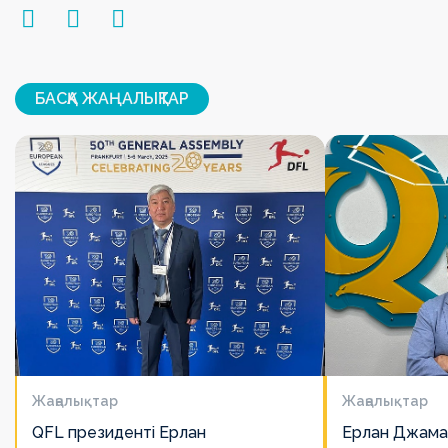
БАСҚА ЖАҢАЛЫҚТАР
Жаңалықтар
Жаңалықтар
QFL президенті Ерлан
Ерлан Джама