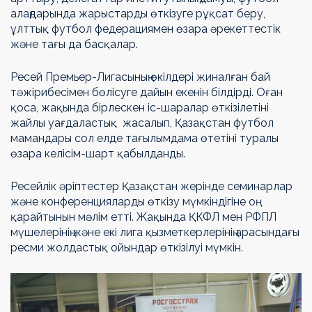
алаңдарында жарыстарды өткізуге рұқсат беру,
ұлттық футбол федерациямен өзара әрекеттестік
және тағы да басқалар.
Ресей Премьер-Лигасының өкілдері жиналған бай
тәжірибесімен бөлісуге дайын екенін білдірді. Оған
қоса, жақында бірлескен іс-шаралар өткізілетіні
жайлы уағдаластық жасалып, Қазақстан футбол
мамандары сол елде тағылымдама өтетіні туралы
өзара келісім-шарт қабылданды.
Ресейлік әріптестер Қазақстан жерінде семинарлар
және конференцияларды өткізу мүмкіндігіне оң
қарайтынын мәлім етті. Жақында ҚКФЛ мен РФПЛ
мүшелерінің және екі лига қызметкерлерінің арасындағы
ресми жолдастық ойындар өткізілуі мүмкін.