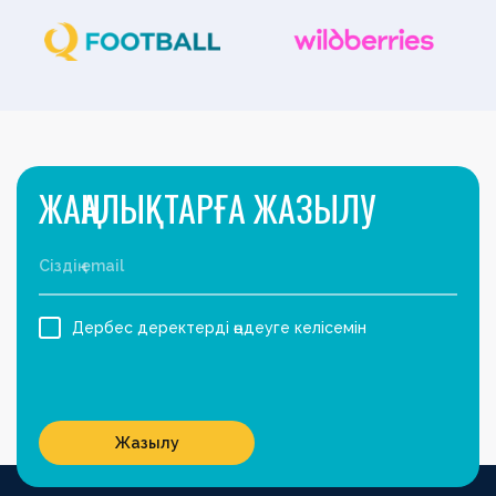
ЖАҢАЛЫҚТАРҒА ЖАЗЫЛУ
Дербес деректерді өңдеуге келісемін
Жазылу