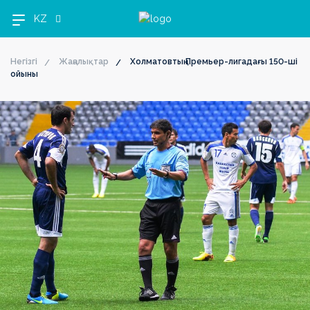
KZ
Негізгі
Жаңалықтар
Холматовтың Премьер-лигадағы 150-ші
ойыны
OLIMPBET
1XBET
OLIMPBET
ЕКІНШІ
OLIMPBET
ӘЙЕЛДЕР
ӘЙЕЛДЕР
1ХВЕТ
Басшылық
ПРЕМЬЕР-
БІРІНШІ
КУБОК
ЛИГА
СУПЕРКУБОК
ЛИГАСЫ
КУБОГЫ
ЛИГА
ЛИГА
ЛИГА
КУБОГЫ
Жаңалықтар
Жаңалықтар
Жаңалықтар
Жаңалықтар
Жаңалықтар
Жаңалықтар
Жаңалықтар
Жаңалықтар
Күнтізбе
Күнтізбе
Күнтізбе
Күнтізбе
Күнтізбе
Күнтізбе
Күнтізбе
Күнтізбе
Турнир
Турнир
Турнир
Турнир
Турнир
Турнир
Турнир
кестесі
кестесі
кестесі
кестесі
кестесі
Турнир
кестесі
кестесі
кестесі
Клубтар
Клубтар
Клубтар
Клубтар
Клубтар
Клубтар
Клубтар
Клубтар
Медиа
Медиа
Медиа
Медиа
Медиа
Медиа
Медиа
Медиа