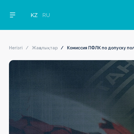
KZ
RU
Негізгі
Жаңалықтар
Комиссия ПФЛК по допуску по