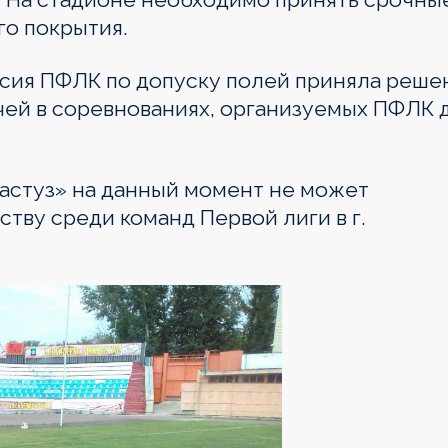
го покрытия.
ссия ПФЛК по допуску полей приняла реше
чей в соревнованиях, организуемых ПФЛК 
астуз» на данный момент не может
тву среди команд Первой лиги в г.