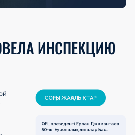
ОВЕЛА ИНСПЕКЦИЮ
ой
СОҢҒЫ ЖАҢАЛЫҚТАР
.
QFL президенті Ерлан Джамантаев
50-ші Еуропалық лигалар Бас
е