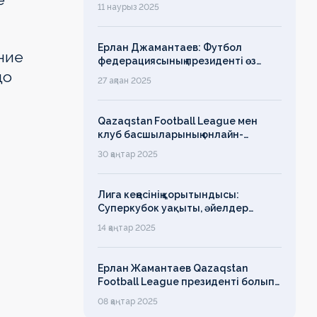
ассамблеясына қатысты
11 наурыз 2025
Ерлан Джамантаев: Футбол
ние
федерациясының президенті өз
до
есімін қадірлейтінін айтқан еді,
27 ақпан 2025
алайда оның сөзі түкке тұрмайды!
Qazaqstan Football League мен
клуб басшыларының онлайн-
конференциясының қорытындысы
30 қаңтар 2025
бойынша баспасөз-релизі
Лига кеңесінің қорытындысы:
Суперкубок уақыты, әйелдер
футболының дамуы, легионерлерге
14 қаңтар 2025
лимит
Ерлан Жамантаев Qazaqstan
Football League президенті болып
сайланды
08 қаңтар 2025