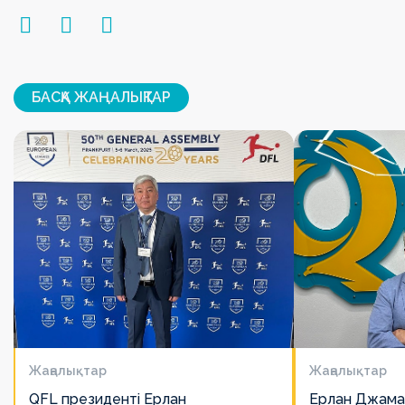
БАСҚА ЖАҢАЛЫҚТАР
Жаңалықтар
Жаңалықтар
QFL президенті Ерлан
Ерлан Джама