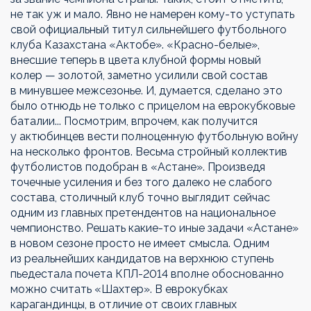
не так уж и мало. Явно не намерен кому-то уступать
свой официальный титул сильнейшего футбольного
клуба Казахстана «Актобе». «Красно-белые»,
внесшие теперь в цвета клубной формы новый
колер — золотой, заметно усилили свой состав
в минувшее межсезонье. И, думается, сделано это
было отнюдь не только с прицелом на еврокубковые
баталии... Посмотрим, впрочем, как получится
у актюбинцев вести полноценную футбольную войну
на несколько фронтов. Весьма стройный коллектив
футболистов подобран в «Астане». Произведя
точечные усиления и без того далеко не слабого
состава, столичный клуб точно выглядит сейчас
одним из главных претендентов на национальное
чемпионство. Решать какие-то иные задачи «Астане»
в новом сезоне просто не имеет смысла. Одним
из реальнейших кандидатов на верхнюю ступень
пьедестала почета КПЛ-2014 вполне обоснованно
можно считать «Шахтер». В еврокубках
карагандинцы, в отличие от своих главных