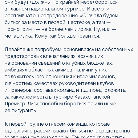
они будут (должны, по крайней мере) бороться
в главном национальном турнире. И все эти
расплывчато-неопределенные «Сначала будем
биться за место в первой шестерке, а там —
посмотрим» — не более, чем лирика. Ну, или —
метафизика. Кому как больше нравится.
Давайте же попробуем, основываясь на собственных
предстартовых впечатлениях, возникших
на основании сведений о клубных бюджетах,
амбициях областных акимов, наличии у них
положительного отношения к игре миллионов,
личностных качествах руководителей клубов
и тренеров, составах команд и т.д., предположить,
за какие же места в турнире Казахстанской
Премьер-Лиги способны бороться те или иные
ее фигуранты.
К первой группе отнесем команды, которые
однозначно рассчитывают биться непосредственно
за звание чемпиона страны. Таких, стоит отметить,