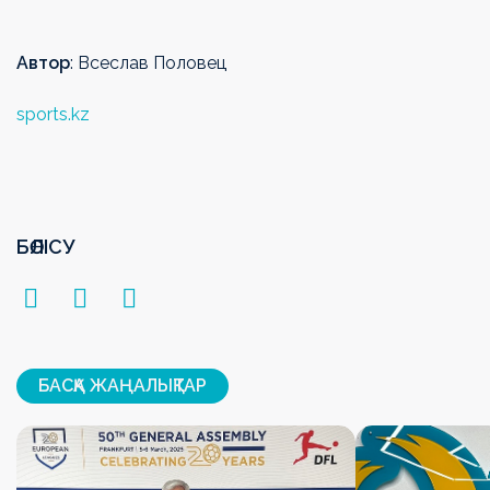
Автор
: Всеслав Половец
sports.kz
БӨЛІСУ
БАСҚА ЖАҢАЛЫҚТАР