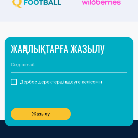
ЖАҢАЛЫҚТАРҒА ЖАЗЫЛУ
Дербес деректерді өңдеуге келісемін
Жазылу