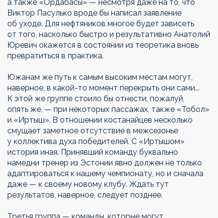
а также «Ордабасы» — несмотря даже на то, что
Виктор Пасулько вроде бы написал заявление
об уходе. Для нефтяников многое будет зависеть
от того, насколько быстро и результативно Анатолий
Юревич окажется в состоянии из теоретика вновь
превратиться в практика.
Южанам же путь к самым высоким местам могут,
наверное, в какой-то момент перекрыть они сами...
К этой же группе стоило бы отнести, пожалуй,
опять же, — при некоторых пассажах, также «Тобол»
и «Иртыш». В отношении костанайцев несколько
смущает заметное отсутствие в межсезонье
у коллектива духа победителей. С «Иртышом»
история иная. Принявший команду буквально
намедни тренер из Эстонии явно должен не только
адаптироваться к нашему чемпионату, но и сначала
даже — к своему новому клубу. Ждать тут
результатов, наверное, следует позднее.
Третья группа — команды, которые могут