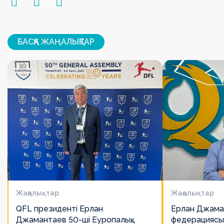
БАСҚА ЖАҢАЛЫҚТАР
Жаңалықтар
Жаңалықтар
QFL президенті Ерлан
Ерлан Джама
Джамантаев 50-ші Еуропалық
федерациясы