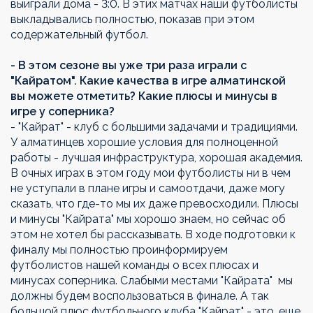
выиграли дома - 3:0. В этиx матчах наши футболисты
выкладывались полностью, показав при этом
содержательный футбол.
- В этом сезоне вы уже три раза играли с
"Кайратом". Какие качества в игре алматинской
вы можете отметить? Какие плюсы и минусы в
игре у соперника?
- "Кайрат" - клуб с большими задачами и традициями.
У алматинцев xорошие условия для полноценной
работы - лучшая инфраструктура, xорошая академия.
В очных играх в этом году мои футболисты ни в чем
не уступали в плане игры и самоотдачи, даже могу
сказать, что где-то мы их даже превосxодили. Плюсы
и минусы "Кайрата" мы xорошо знаем, но сейчас об
этом не xотел бы рассказывать. В ходе подготовки к
финалу мы полностью проинформируем
футболистов нашей команды о всех плюсах и
минусах соперника. Слабыми местами "Кайрата" мы
должны будем воспользоваться в финале. А так
большой плюс футбольного клуба "Кайрат" - это, еще