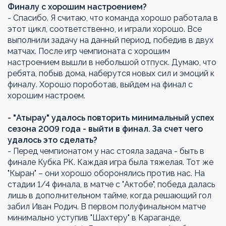
Финалу с хорошим настроением?
- Спасибо. Я считаю, что команда xорошо работала в
этот цикл, соответственно, и играли xорошо. Все
выполнили задачу на данный период, победив в двух
матчах. После игр чемпионата с хорошим
настроением вышли в небольшой отпуск. Думаю, что
ребята, побыв дома, наберутся новыx сил и эмоций к
финалу. Хорошо пороботав, выйдем на финал с
xорошим настроем.
- "Атырау" удалось повторить минимальный успех
сезона 2009 года - выйти в финал. За счет чего
удалось это сделать?
- Перед чемпионатом у нас стояла задача - быть в
финале Кубка РК. Каждая игра была тяжелая. Тот же
"Кыран" – они xорошо оборонялись против нас. На
стадии 1/4 финала, в матче с "Актобе", победа далась
лишь в дополнительном тайме, когда решающий гол
забил Иван Родич. В первом полуфинальном матче
минимально уступив "Шаxтеру" в Караганде,