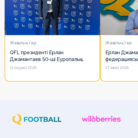
Жаңалықтар
Жаңалықтар
QFL президенті Ерлан
Ерлан Джама
Джамантаев 50-ші Еуропалық
федерациясы
лигалар Бас ассамблеясына
есімін қадірлей
11 наурыз 2025
27 ақпан 2025
қатысты
алайда оның 