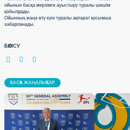
ойынын басқа мерзімге ауыстыру туралы шешім
қабылдады.
Ойынның жаңа өту күні туралы ақпарат қосымша
хабарланады.
БӨЛІСУ
БАСҚА ЖАҢАЛЫҚТАР