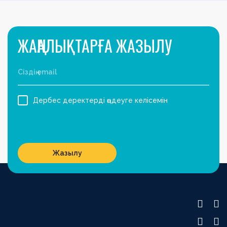
ЖАҢАЛЫҚТАРҒА ЖАЗЫЛУ
Дербес деректерді өңдеуге келісемін
Жазылу