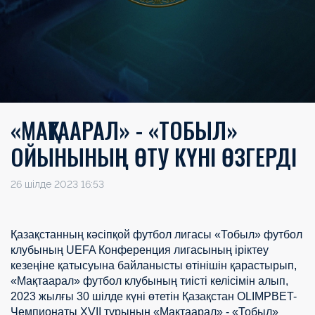
«МАҚТААРАЛ» - «ТОБЫЛ»
ОЙЫНЫНЫҢ ӨТУ КҮНІ ӨЗГЕРДІ
26 шілде 2023 16:53
Қазақстанның кәсіпқой футбол лигасы «Тобыл» футбол
клубының UEFA Конференция лигасының іріктеу
кезеңіне қатысуына байланысты өтінішін қарастырып,
«Мақтаарал» футбол клубының тиісті келісімін алып,
2023 жылғы 30 шілде күні өтетін Қазақстан OLIMPBET-
Чемпионаты XVII турының «Мақтаарал» - «Тобыл»