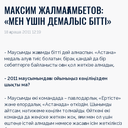
МАКСИМ ЖАЛМАҒАМБЕТОВ:
«МЕН ҮШІН ДЕМАЛЫС БІТТІ»
18 қараша 2011 12:19
- Маусымды жағымды бітті дей алмаспын. «Астана»
медаль алуға тиіс болатын, бірақ қандай да бір
себептерге байланысты оған қол жеткізе алмадық.
- 2011 маусымындағы ойыныңыз көңіліңізден
шықты ма?
- Маусымды екі командада – павлодарлық «Ертісте»
және елордалық «Астанада» өткіздім. Шынымды
айтсам, нәтижеме көңілім толмайды. Өйткені екі
команда да жеңіске жеткен жоқ, яғни мен ол үшін
ештеңе істей алмадым немесе жасаған ісім жеткіліксіз