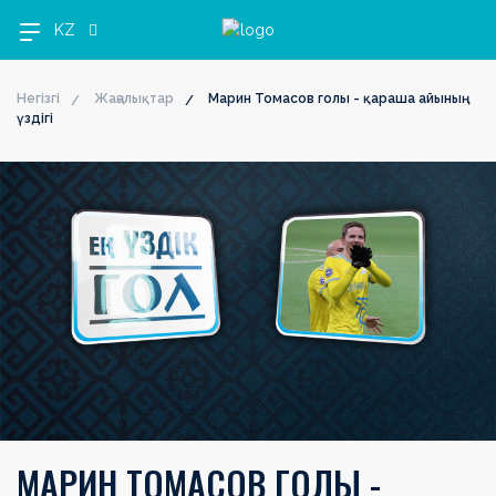
KZ
Негізгі
Жаңалықтар
Марин Томасов голы - қараша айының
үздігі
OLIMPBET
1XBET
OLIMPBET
ЕКІНШІ
OLIMPBET
ӘЙЕЛДЕР
ӘЙЕЛДЕР
1ХВЕТ
Басшылық
ПРЕМЬЕР-
БІРІНШІ
КУБОК
ЛИГА
СУПЕРКУБОК
ЛИГАСЫ
КУБОГЫ
ЛИГА
ЛИГА
ЛИГА
КУБОГЫ
Жаңалықтар
Жаңалықтар
Жаңалықтар
Жаңалықтар
Жаңалықтар
Жаңалықтар
Жаңалықтар
Жаңалықтар
Күнтізбе
Күнтізбе
Күнтізбе
Күнтізбе
Күнтізбе
Күнтізбе
Күнтізбе
Күнтізбе
Турнир
Турнир
Турнир
Турнир
Турнир
Турнир
Турнир
кестесі
кестесі
кестесі
кестесі
кестесі
Турнир
кестесі
кестесі
кестесі
Клубтар
Клубтар
Клубтар
Клубтар
Клубтар
Клубтар
Клубтар
Клубтар
Медиа
Медиа
Медиа
Медиа
Медиа
Медиа
Медиа
Медиа
МАРИН ТОМАСОВ ГОЛЫ -