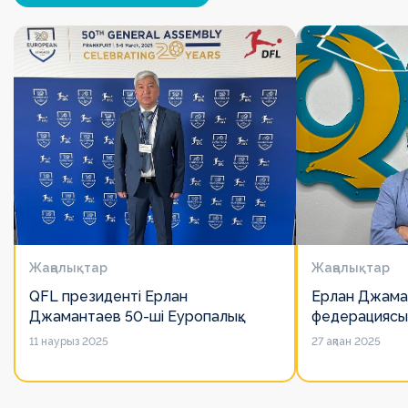
Жаңалықтар
Жаңалықтар
QFL президенті Ерлан
Ерлан Джама
Джамантаев 50-ші Еуропалық
федерациясы
лигалар Бас ассамблеясына
есімін қадірлей
11 наурыз 2025
27 ақпан 2025
қатысты
алайда оның 