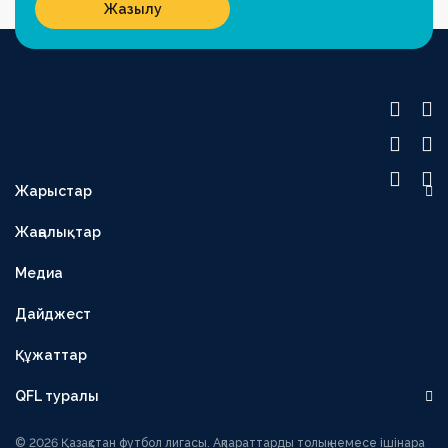
Жазылу
Жарыстар
OLIMPBET ПРЕМЬЕР-ЛИГА
Жаңалықтар
1XBET БІРІНШІ ЛИГА
Медиа
OLIMPBET КУБОК
ЕКІНШІ ЛИГА
Дайджест
OLIMPBET СУПЕРКУБОК
Құжаттар
ӘЙЕЛДЕР ЛИГАСЫ
QFL туралы
ӘЙЕЛДЕР КУБОГЫ
Басшылық
1ХВЕТ ЛИГА КУБОГЫ
© 2026 Қазақстан футбол лигасы. Ақпараттарды толық немесе ішінара