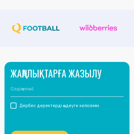
ЖАҢАЛЫҚТАРҒА ЖАЗЫЛУ
Дербес деректерді өңдеуге келісемін