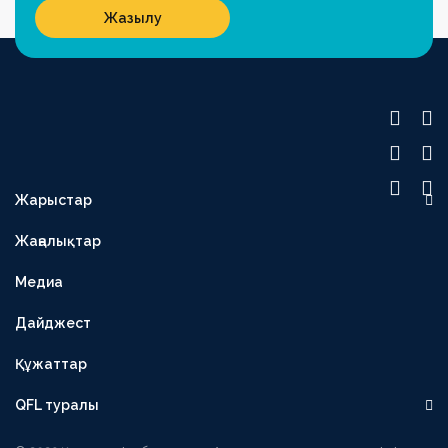
Жазылу
Жарыстар
OLIMPBET ПРЕМЬЕР-ЛИГА
Жаңалықтар
1XBET БІРІНШІ ЛИГА
Медиа
OLIMPBET КУБОК
ЕКІНШІ ЛИГА
Дайджест
OLIMPBET СУПЕРКУБОК
Құжаттар
ӘЙЕЛДЕР ЛИГАСЫ
QFL туралы
ӘЙЕЛДЕР КУБОГЫ
Басшылық
1ХВЕТ ЛИГА КУБОГЫ