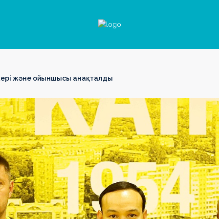
пкері және ойыншысы анақталды