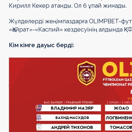
Кирилл Кекер атанды. Ол 6 ұпай жинады.
Жүлделерді жеңімпаздарға OLIMPBET-футб
«Қайрат»-«Каспий» кездесуінің алдында Қ
Кім кімге дауыс берді: