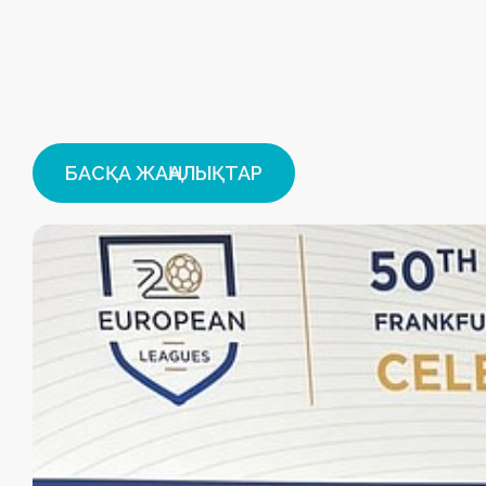
БАСҚА ЖАҢАЛЫҚТАР