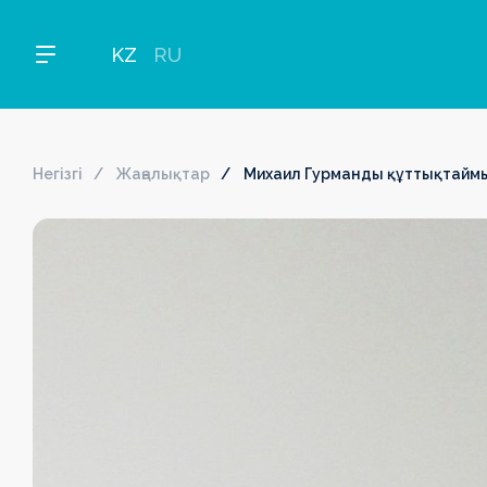
KZ
RU
Негізгі
Жаңалықтар
Михаил Гурманды құттықтаймы