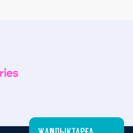
ЖАҢАЛЫҚТАРҒА