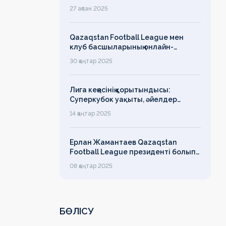
есімін қадірлейтінін айтқан еді,
27 ақпан 2025
алайда оның сөзі түкке тұрмайды!
Qazaqstan Football League мен
клуб басшыларының онлайн-
конференциясының қорытындысы
30 қаңтар 2025
бойынша баспасөз-релизі
Лига кеңесінің қорытындысы:
Суперкубок уақыты, әйелдер
футболының дамуы, легионерлерге
14 қаңтар 2025
лимит
Ерлан Жамантаев Qazaqstan
Football League президенті болып
сайланды
08 қаңтар 2025
БӨЛІСУ