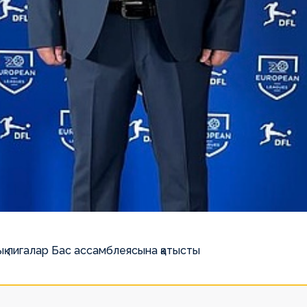
қ лигалар Бас ассамблеясына қатысты