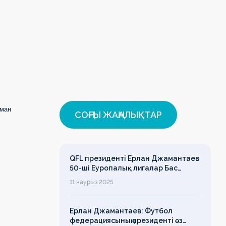
рман
СОҢҒЫ ЖАҢАЛЫҚТАР
QFL президенті Ерлан Джамантаев
50-ші Еуропалық лигалар Бас
ассамблеясына қатысты
11 наурыз 2025
Ерлан Джамантаев: Футбол
федерациясының президенті өз