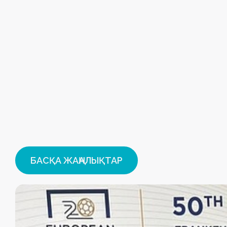
БАСҚА ЖАҢАЛЫҚТАР