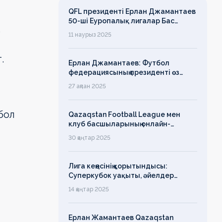
QFL президенті Ерлан Джамантаев
50-ші Еуропалық лигалар Бас
о
ассамблеясына қатысты
11 наурыз 2025
т.
Ерлан Джамантаев: Футбол
федерациясының президенті өз
есімін қадірлейтінін айтқан еді,
27 ақпан 2025
алайда оның сөзі түкке тұрмайды!
бол
Qazaqstan Football League мен
клуб басшыларының онлайн-
конференциясының қорытындысы
30 қаңтар 2025
бойынша баспасөз-релизі
Лига кеңесінің қорытындысы:
Суперкубок уақыты, әйелдер
футболының дамуы, легионерлерге
14 қаңтар 2025
лимит
Ерлан Жамантаев Qazaqstan