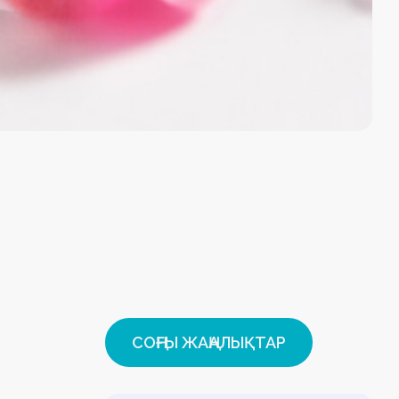
СОҢҒЫ ЖАҢАЛЫҚТАР