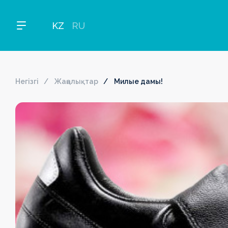
KZ
RU
Негізгі
Жаңалықтар
Милые дамы!