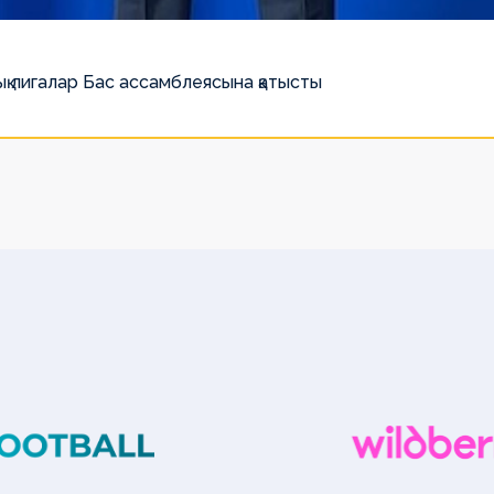
қ лигалар Бас ассамблеясына қатысты