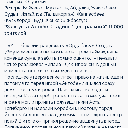
Гейнрих, Юнузович
Резерв:
Бойченко, Мухтаров, Абдулин, Жаксыбаев
Судьи:
Измайлов (Талдыкорган), Жаппасбаев
(Кызылорда), Будниченко (Экибастуз)
23 августа. Актобе. Стадион "Центральный"
. 11 000
зрителей
«Актобе» выиграл дома у «Ордабасы». Создав
уйму моментов в первом и во втором таймах, наша
команда сумела забить только один гол – пенальти
четко реализовал Чиприан Дяк. Впрочем, в данный
момент важнее всего выглядят три очка.
Последнее утверждение имеет право на жизнь еще и
потому что перед игрой «Актобе» лишился сразу
двух ключевых игроков. Причем игроков одной
позиции. Из-за перебора желтых карточек участие в
игре не могли принять полузащитники Асхат
Тагыберген и Валерий Коробкин. Поэтому перед
Йоаном Андоне встала дилемма – кем закрыть центр
поля? В итоге он принял решение выдвинуть вперед
Логвиненко, поставив его в пару к Жулпе. А на место