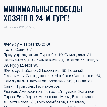
МИНИМАЛЬНЫЕ ПОБЕДЫ
ХОЗЯЕВ В 24-М ТУРЕ!
24 тамыз 2015 15:26
Жетысу – Тараз 1:0 (0:0)
Голы:
Савич 67
Предупреждения:
Турысбек 19, Самигуллин 21,
Пасеченко 90+3 - Жумаханов 70, Гатагов 77, Пищур
89, Мухутдинов 90
Жетысу:
Шабанов (Пасеченко 46), Горячий,
Герасимов, Сагындыков (к), Мынбаев (Адилханов 46),
Самигуллин, Шахметов (Азовский 66), Давлатов,
Савич, Турысбек, Галиакберов
Резерв:
Амирсеитов, Петролай, Гулиев, Эргашев
Тараз:
Битабаров, Аверченко, Мера, Воротников,
Д.Евстингеев (к), Досмагамбетов, Васильев,