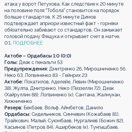
атака у ворот Петухова. Как следствие к 20 минуте
на половине поля "Тобола" становится на порядок
больше стандартов. К 25 минуте Димов
подтверждает априори известный факт - горняки
обязательно забивают со стандартов. Он замыкает
головой подачу Фещука и открывает счет в матче.
0:1.
ПОДРОБНЕЕ
Актобе – Ордабасы 1:0 (0:0)
Голы:
Деак с пенальти 53
Предупреждения:
Дмитренко 26, Мирошниченко 56,
Неко 63, Логвиненко 83 - Гейнрих 23
Актобе:
Покатилов, Аделейе, Левин (Мирошниченко
38), Жулпа, Дмитренко, Неко (Пиззелли 72), Деак
(Хайруллин 88), Логвиненко (к), Сантана, Жалмукан,
Хижниченко
Резерв:
Бекбаев, Вольф, Аймбетов, Данило
Ордабасы:
Сидельников, Симчевич (Кожабаев 81),
Трайкович, Малый, Суюмбаев, Нургалиев (Божич 82),
Касьянов (Петров 84), Аширбеков (к), Тунгышбаев,