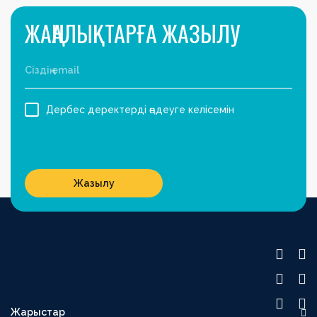
ЖАҢАЛЫҚТАРҒА ЖАЗЫЛУ
Дербес деректерді өңдеуге келісемін
Жазылу
Жарыстар