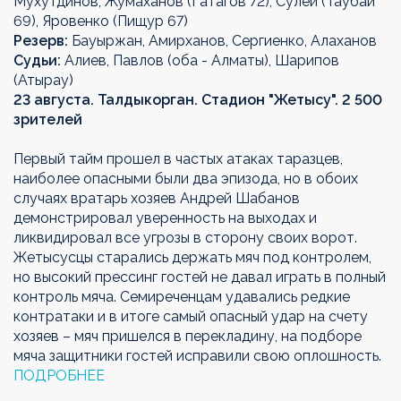
Мухутдинов, Жумаханов (Гатагов 72), Сулей (Таубай
69), Яровенко (Пищур 67)
Резерв:
Бауыржан, Амирханов, Сергиенко, Алаханов
Судьи:
Алиев, Павлов (оба - Алматы), Шарипов
(Атырау)
23 августа. Талдыкорган. Стадион "Жетысу"
. 2 500
зрителей
Первый тайм прошел в частых атаках таразцев,
наиболее опасными были два эпизода, но в обоих
случаях вратарь хозяев Андрей Шабанов
демонстрировал уверенность на выходах и
ликвидировал все угрозы в сторону своих ворот.
Жетысусцы старались держать мяч под контролем,
но высокий прессинг гостей не давал играть в полный
контроль мяча. Семиреченцам удавались редкие
контратаки и в итоге самый опасный удар на счету
хозяев – мяч пришелся в перекладину, на подборе
мяча защитники гостей исправили свою оплошность.
ПОДРОБНЕЕ