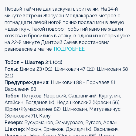
Первый тайм не дал заскучать зрителям. На 14-й
минуте встречи Жасулан Молдакараев метров с
пятнадцати левой ногой точно послал мяч в левую
«девятку». Такой поворот событий явно не ждали
хозяева и бросились в атаку, в одной из которых уже
на 22-й минуте Дмитрий Сычев восстановил
равновесие в матче.
ПОДРОБНЕЕ
Тобол – Шахтер 2:1 (0:1)
Голы:
Димов 23 (0:1), Шимкович 47 (1:1), Шимкович 58
(2:1)
Предупреждения:
Шимкович 88 - Порываев 51,
Василевич 88
Тобол:
Петухов, Яворский, Садовничий, Кургулин,
Агайсин, Богданов (к), Недашковский (Красич 56),
Юрин (Жумаскалиев 82), Шимкович, Матулевичус
(Зенькович 71), Калу
Резерв:
Бусурманов, Эльмурзаев, Бугаев, Аслан
Шахтер:
Мокин, Ермеков, Джидич (к), Василевич,
Порываев, Нурыбеков (Финонченко 66), Димов,