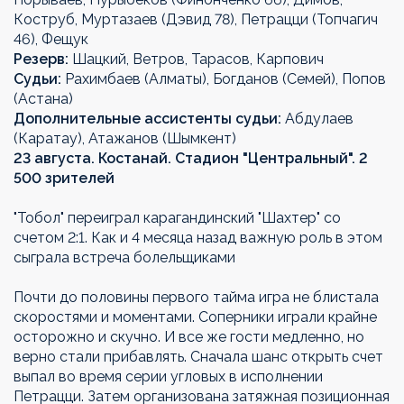
Коструб, Муртазаев (Дэвид 78), Петрацци (Топчагич
46), Фещук
Резерв:
Шацкий, Ветров, Тарасов, Карпович
Судьи:
Рахимбаев (Алматы), Богданов (Семей), Попов
(Астана)
Дополнительные ассистенты судьи:
Абдулаев
(Каратау), Атажанов (Шымкент)
23 августа. Костанай. Стадион "Центральный"
. 2
500 зрителей
"Тобол" переиграл карагандинский "Шахтер" со
счетом 2:1. Как и 4 месяца назад важную роль в этом
сыграла встреча болельщиками
Почти до половины первого тайма игра не блистала
скоростями и моментами. Соперники играли крайне
осторожно и скучно. И все же гости медленно, но
верно стали прибавлять. Сначала шанс открыть счет
выпал во время серии угловых в исполнении
Петрацци. Затем организована затяжная позиционная