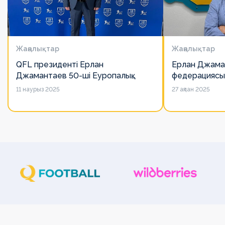
Жаңалықтар
Жаңалықтар
QFL президенті Ерлан
Ерлан Джама
Джамантаев 50-ші Еуропалық
федерациясы
лигалар Бас ассамблеясына
есімін қадірлей
11 наурыз 2025
27 ақпан 2025
қатысты
алайда оның 