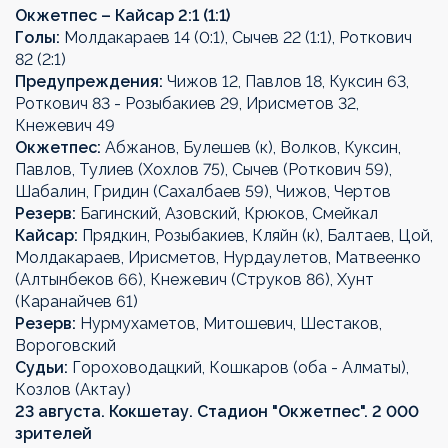
Окжетпес – Кайсар 2:1 (1:1)
Голы:
Молдакараев 14 (0:1), Сычев 22 (1:1), Роткович
82 (2:1)
Предупреждения:
Чижов 12, Павлов 18, Куксин 63,
Роткович 83 - Розыбакиев 29, Ирисметов 32,
Кнежевич 49
Окжетпес:
Абжанов, Булешев (к), Волков, Куксин,
Павлов, Тулиев (Хохлов 75), Сычев (Роткович 59),
Шабалин, Гридин (Сахалбаев 59), Чижов, Чертов
Резерв:
Багинский, Азовский, Крюков, Смейкал
Кайсар:
Прядкин, Розыбакиев, Кляйн (к), Балтаев, Цой,
Молдакараев, Ирисметов, Нурдаулетов, Матвеенко
(Алтынбеков 66), Кнежевич (Струков 86), Хунт
(Каранайчев 61)
Резерв:
Нурмухаметов, Митошевич, Шестаков,
Вороговский
Судьи:
Гороховодацкий, Кошкаров (оба - Алматы),
Козлов (Актау)
23 августа. Кокшетау. Стадион "Окжетпес"
. 2 000
зрителей