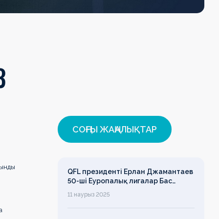
З
СОҢҒЫ ЖАҢАЛЫҚТАР
тынды
QFL президенті Ерлан Джамантаев
50-ші Еуропалық лигалар Бас
ассамблеясына қатысты
11 наурыз 2025
а