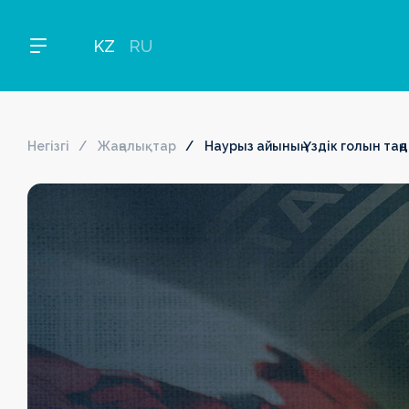
KZ
RU
Негізгі
Жаңалықтар
Наурыз айының Үздік голын таң