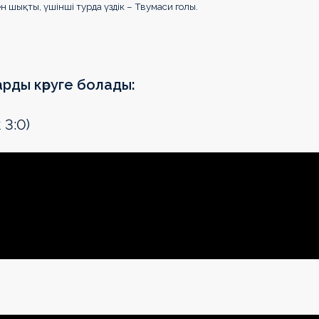
 шықты, үшінші турда үздік – Твумаси голы.
арды көруге болады:
 3:0)