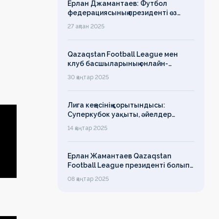
Ерлан Джамантаев: Футбол
федерациясының президенті өз
есімін қадірлейтінін айтқан еді,
27 ақпан 2025
алайда оның сөзі түкке тұрмайды!
Qazaqstan Football League мен
клуб басшыларының онлайн-
конференциясының қорытындысы
30 қаңтар 2025
бойынша баспасөз-релизі
Лига кеңесінің қорытындысы:
Суперкубок уақыты, әйелдер
футболының дамуы, легионерлерге
14 қаңтар 2025
лимит
Ерлан Жамантаев Qazaqstan
Football League президенті болып
сайланды
08 қаңтар 2025