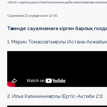
«Ертіс» қорғаушысы Илья Калининнің добы жанкүйерлер көңілінен
Сауалнама 11 сәуірде сағат 12:00.
Төменде сауалнамаға кірген барлық голд
1. Марин Томасовтың голы (Астана-Акжайык
2. Илья Калининнің голы (Ертіс-Ақтөбе 2:1)