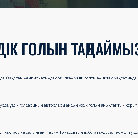
ДІК ГОЛЫН ТАҢДАЙМЫ
нда Қазақстан Чемпионатында соғылған үздік допты анықтау мақсатында
урда үздік голдарының авторлары айдың үздік голын анықтайтын қоры
йық» қақпасына салынған Марин Томасовтың добы атанды, ал екінші турд