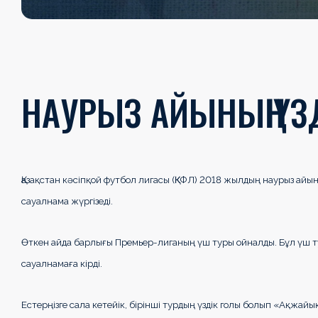
НАУРЫЗ АЙЫНЫҢ ҮЗ
Қазақстан кәсіпқой футбол лигасы (ҚКФЛ) 2018 жылдың наурыз айы
сауалнама жүргізеді.
Өткен айда барлығы Премьер-лиганың үш туры ойналды. Бұл үш т
сауалнамаға кірді.
Естерңізге сала кетейік, бірінші турдың үздік голы болып «Ақжа