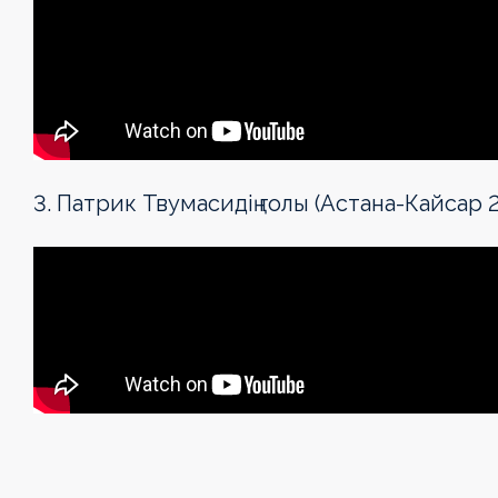
3. Патрик Твумасидің голы (Астана-Кайсар 2