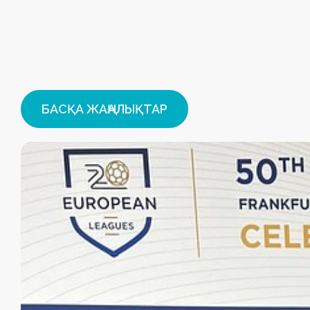
БАСҚА ЖАҢАЛЫҚТАР