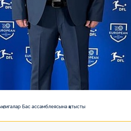
қ лигалар Бас ассамблеясына қатысты