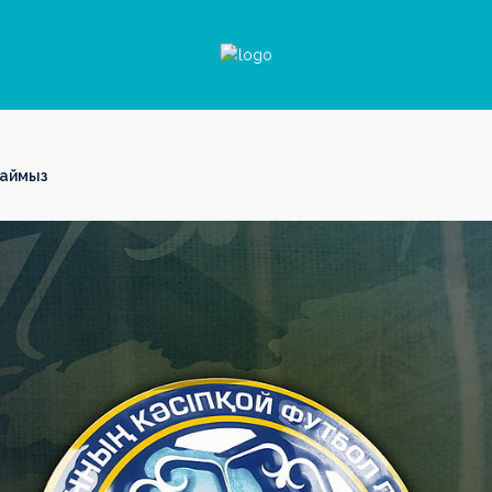
даймыз