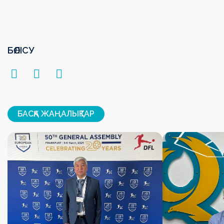
БӨЛІСУ
БАСҚА ЖАҢАЛЫҚТАР