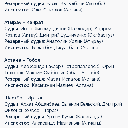
Резервный судья:
Бахыт Кызылбаев (Актобе)
Инспектор:
Олег Соколов (Астана)
Атырау – Кайрат
Судьи:
Игорь Хисамутдинов (Павлодар), Андрей
Козлов (Актау), Дмитрий Будниченко (Экибастуз)
Резервный судья:
Анатолий Ходин (Атырау)
Инспектор:
Болатбек Джуасбаев (Астана)
Астана – Тобол
Судьи:
Александр Гаузер (Петропавловск), Юрий
Тихонюк, Максим Субботин (оба – Актобе)
Резервный судья:
Марат Искаков (Астана)
Инспектор:
Касымжан Мадиев (Астана)
Шахтёр – Иртыш
Судьи:
Асхат Абданбаев, Евгений Бельский, Дмитрий
Филоненко (все – Тараз)
Резервный судья:
Артём Кучин (Караганда)
Инспектор:
Александр Мазманьян (Алматы)