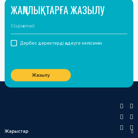
ЖАҢАЛЫҚТАРҒА ЖАЗЫЛУ
Дербес деректерді өңдеуге келісемін
Жазылу
Жарыстар
OLIMPBET ПРЕМЬЕР-ЛИГА