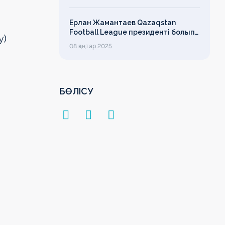
Ерлан Жамантаев Qazaqstan
Football League президенті болып
у)
сайланды
08 қаңтар 2025
БӨЛІСУ