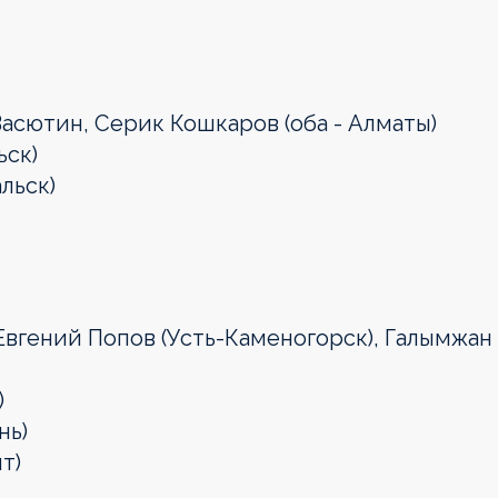
Васютин, Серик Кошкаров (оба - Алматы)
ьск)
льск)
Евгений Попов (Усть-Каменогорск), Галымжан
)
нь)
т)