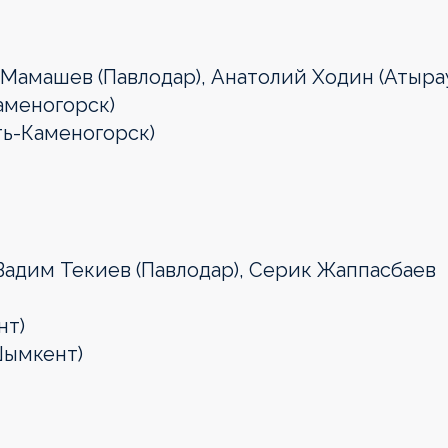
 Мамашев (Павлодар), Анатолий Ходин (Атыра
аменогорск)
ть-Каменогорск)
Вадим Текиев (Павлодар), Серик Жаппасбаев
нт)
Шымкент)