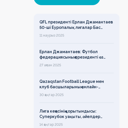
QFL президенті Ерлан Джамантаев
50-ші Еуропалық лигалар Бас
ассамблеясына қатысты
11 наурыз 2025
Ерлан Джамантаев: Футбол
федерациясының президенті өз
есімін қадірлейтінін айтқан еді,
27 ақпан 2025
алайда оның сөзі түкке тұрмайды!
Qazaqstan Football League мен
клуб басшыларының онлайн-
конференциясының қорытындысы
30 қаңтар 2025
бойынша баспасөз-релизі
Лига кеңесінің қорытындысы:
Суперкубок уақыты, әйелдер
футболының дамуы, легионерлерге
14 қаңтар 2025
лимит