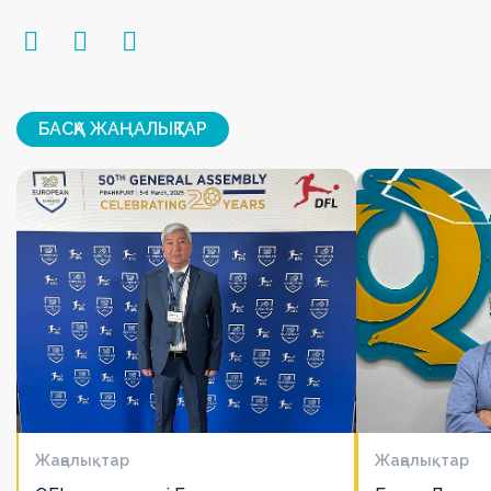
БАСҚА ЖАҢАЛЫҚТАР
Жаңалықтар
Жаңалықтар