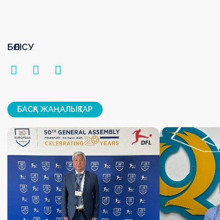
БӨЛІСУ
БАСҚА ЖАҢАЛЫҚТАР