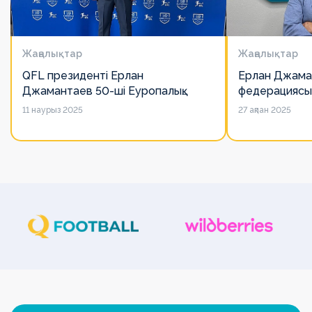
Жаңалықтар
Жаңалықтар
QFL президенті Ерлан
Ерлан Джама
Джамантаев 50-ші Еуропалық
федерациясы
лигалар Бас ассамблеясына
есімін қадірлей
11 наурыз 2025
27 ақпан 2025
қатысты
алайда оның 