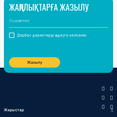
ЖАҢАЛЫҚТАРҒА ЖАЗЫЛУ
Дербес деректерді өңдеуге келісемін
Жазылу
Жарыстар
OLIMPBET ПРЕМЬЕР-ЛИГА