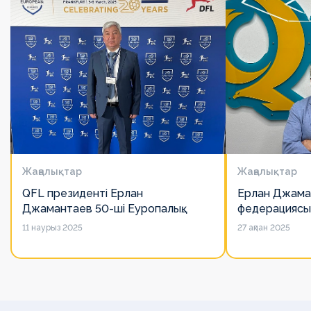
Жаңалықтар
Жаңалықтар
QFL президенті Ерлан
Ерлан Джама
Джамантаев 50-ші Еуропалық
федерациясы
лигалар Бас ассамблеясына
есімін қадірлей
11 наурыз 2025
27 ақпан 2025
қатысты
алайда оның 