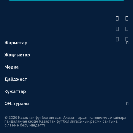
Жарыстар
OLIMPBET ПРЕМЬЕР-ЛИГА
Жаңалықтар
1XBET БІРІНШІ ЛИГА
Медиа
OLIMPBET КУБОК
ЕКІНШІ ЛИГА
Дайджест
OLIMPBET СУПЕРКУБОК
Құжаттар
ӘЙЕЛДЕР ЛИГАСЫ
QFL туралы
ӘЙЕЛДЕР КУБОГЫ
Басшылық
1ХВЕТ ЛИГА КУБОГЫ
© 2026 Қазақстан футбол лигасы. Ақпараттарды толық немесе ішінара
пайдаланған кезде Қазақстан футбол лигасының ресми сайтына
сілтеме беру міндетті