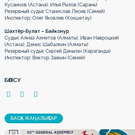
Кусаинов (Астана), Илья Рылов (Сарань)
Резервный судья: Станислав Лесив (Семей)
Инспектор: Олег Яковлев (Кокшетау)
Шахтёр-Булат – Байконур
Судьи: Алмаз Ахметов (Алматы), Иван Навроцкий
(Астана), Денис Шабалкин (Алматы)
Резервный судья: Сергей Деньгин (Караганда)
Инспектор: Виктор Заякин (Семей)
БӨЛІСУ
БАСҚА ЖАҢАЛЫҚТАР