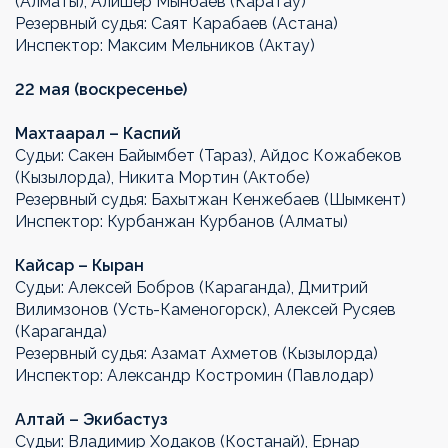
(Алматы), Алишер Мынбаев (Каратау)
Резервный судья: Саят Карабаев (Астана)
Инспектор: Максим Мельников (Актау)
22 мая (воскресенье)
Махтаарал – Каспий
Судьи: Сакен Байымбет (Тараз), Айдос Кожабеков
(Кызылорда), Никита Мортин (Актобе)
Резервный судья: Бахытжан Кенжебаев (Шымкент)
Инспектор: Курбанжан Курбанов (Алматы)
Кайсар – Кыран
Судьи: Алексей Бобров (Караганда), Дмитрий
Вилимзонов (Усть-Каменогорск), Алексей Русяев
(Караганда)
Резервный судья: Азамат Ахметов (Кызылорда)
Инспектор: Александр Костромин (Павлодар)
Алтай – Экибастуз
Судьи: Владимир Ходаков (Костанай), Ернар