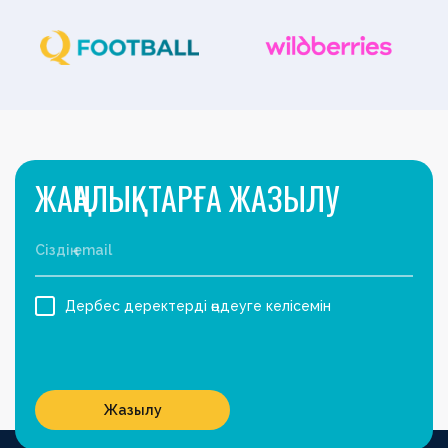
ЖАҢАЛЫҚТАРҒА ЖАЗЫЛУ
Дербес деректерді өңдеуге келісемін
Жазылу