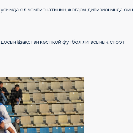
аусымда ел чемпионатының жоғары дивизионында ойн
ондосын Қазақстан кәсіпқой футбол лигасының спорт