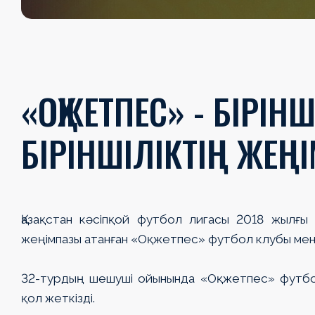
«ОҚЖЕТПЕС» - БІРІ
БІРІНШІЛІКТІҢ ЖЕҢ
Қазақстан кәсіпқой футбол лигасы 2018 жылғы м
жеңімпазы атанған «Оқжетпес» футбол клубы мен
32-турдың шешуші ойынында «Оқжетпес» футбол
қол жеткізді.