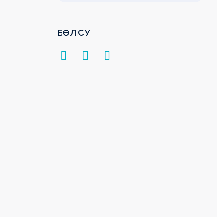
БӨЛІСУ