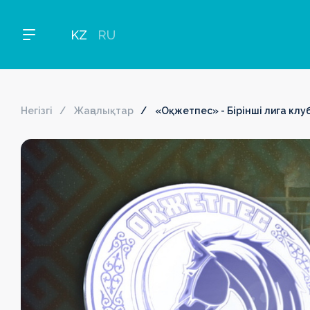
KZ
RU
Негізгі
Жаңалықтар
«Оқжетпес» - Бірінші лига клу