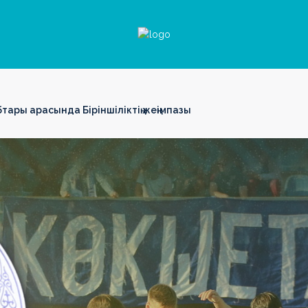
бтары арасында Біріншіліктің жеңімпазы