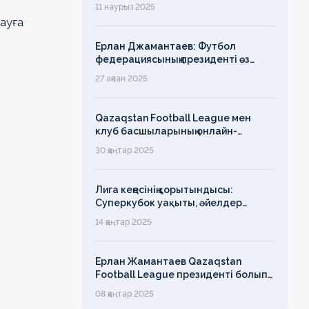
ассамблеясына қатысты
11 наурыз 2025
ауға
Ерлан Джамантаев: Футбол
федерациясының президенті өз
есімін қадірлейтінін айтқан еді,
27 ақпан 2025
алайда оның сөзі түкке тұрмайды!
Qazaqstan Football League мен
клуб басшыларының онлайн-
конференциясының қорытындысы
30 қаңтар 2025
бойынша баспасөз-релизі
Лига кеңесінің қорытындысы:
Суперкубок уақыты, әйелдер
футболының дамуы, легионерлерге
14 қаңтар 2025
лимит
Ерлан Жамантаев Qazaqstan
Football League президенті болып
сайланды
08 қаңтар 2025