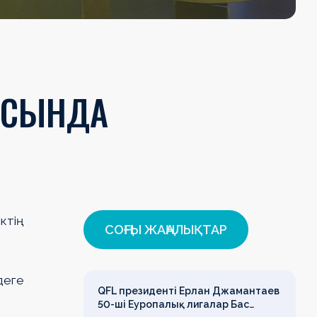
РАСЫНДА
ктің
СОҢҒЫ ЖАҢАЛЫҚТАР
деге
QFL президенті Ерлан Джамантаев
50-ші Еуропалық лигалар Бас